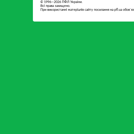
© 1996—2026 ПФЛ України.
Всі права захищено.
При використанні матеріалів сайту посилання на pfl.ua обов`я