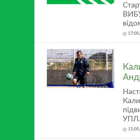
Стар
ВИБУ
відо
17:00
Кал
Андр
Наст
Кали
підв
УПЛ
11:00