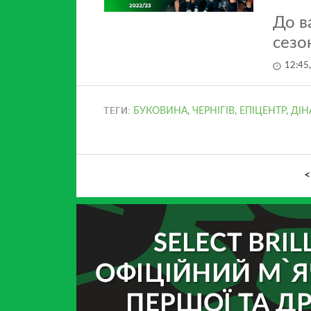
До в
сезо
12:45
ТЕГИ:
БУКОВИНА
,
ЧЕРНІГІВ
,
ЕПІЦЕНТР
,
ДІН
<