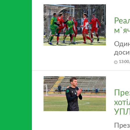
Реал
м`яч
Один
доси
13:00
Пре
хоті
УП
През