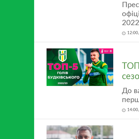
Прес
офіц
2022
12:00
ТОП-
сез
До в
перш
14:00