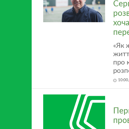
Серг
роз
хоч
пер
«Як 
житт
про 
розп
10:00
Перш
про