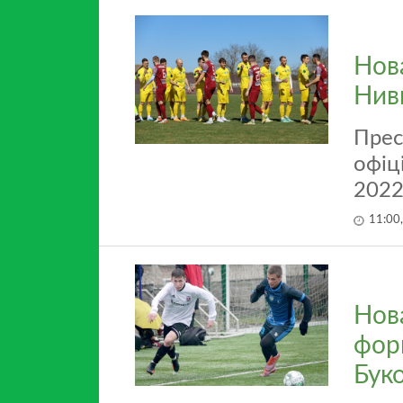
Нов
Ниви
Прес
офіц
2022
11:00
Нов
фор
Бук