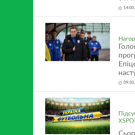
14:00
Нагор
Голо
прог
Епіц
наст
09:30
Підсу
XSPOR
Сьог