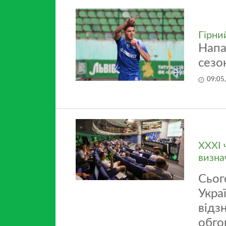
Гірни
Напа
сезо
09:05
ХХХІ 
визна
Сьог
Укра
відз
обго