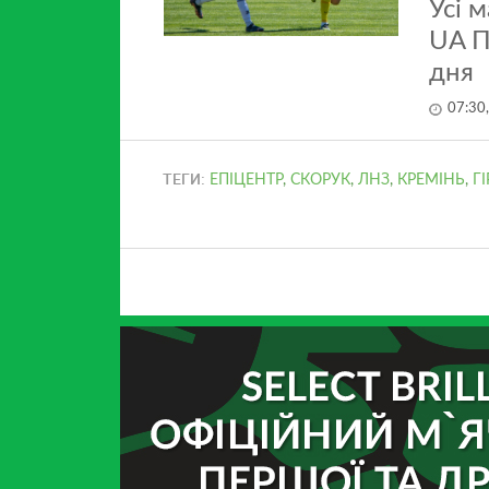
Усі 
UA П
дня
07:30
ТЕГИ:
ЕПІЦЕНТР
,
СКОРУК
,
ЛНЗ
,
КРЕМІНЬ
,
Г