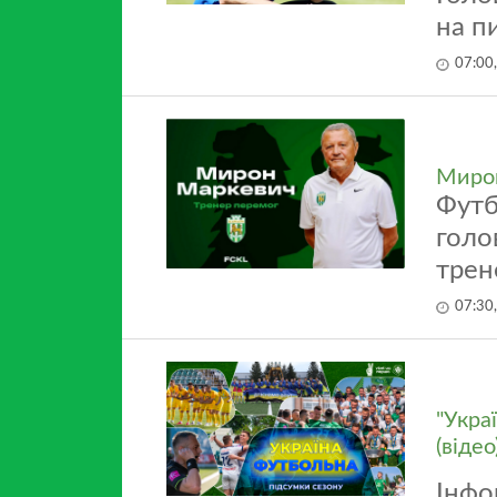
на п
07:00
Мирон
Футб
голо
трен
07:30
"Укра
(відео
Інфо