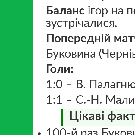
Баланс
ігор на п
зустрічалися.
Попередній мат
Буковина (Чернів
Голи:
1:0 – В. Палагню
1:1 – С.-Н. Мали
Цікаві факт
100-й раз Буков