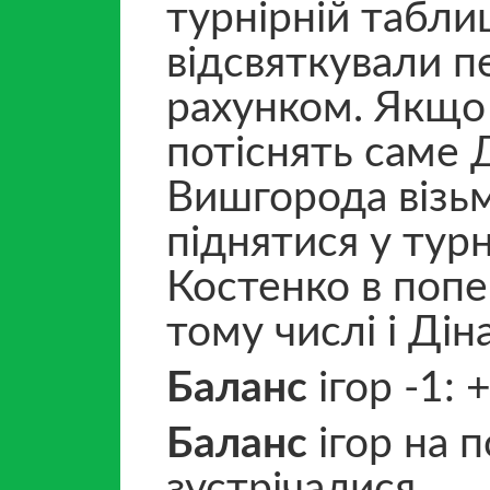
турнірній табли
відсвяткували 
рахунком. Якщо 
потіснять саме Д
Вишгорода візьм
піднятися у тур
Костенко в попер
тому числі і Діна
Баланс
ігор -1: 
Баланс
ігор на п
зустрічалися.