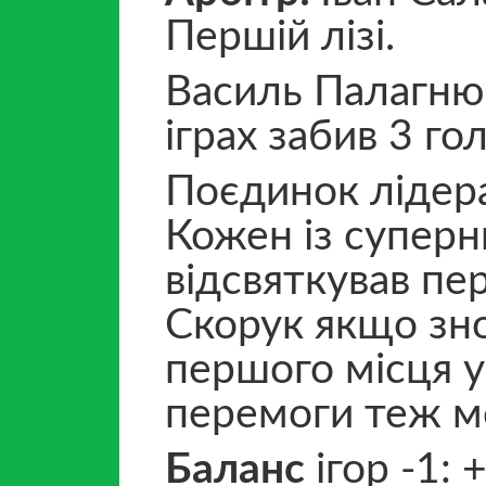
Першій лізі.
Василь Палагнюк
іграх забив 3 гол
Поєдинок лідера
Кожен із суперн
відсвяткував пер
Скорук якщо зно
першого місця у 
перемоги теж мо
Баланс
ігор -1: 