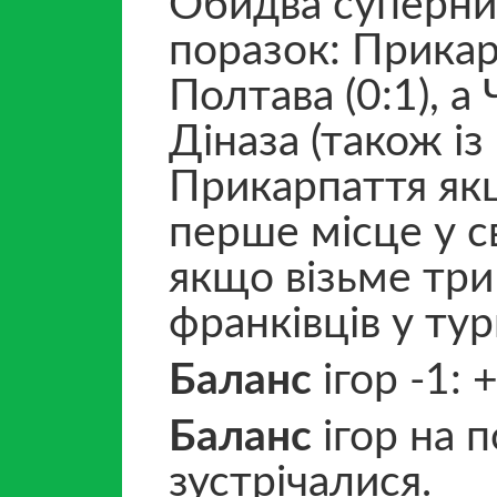
Обидва суперни
поразок: Прикар
Полтава (0:1), а
Діназа (також і
Прикарпаття як
перше місце у св
якщо візьме три
франківців у тур
Баланс
ігор -1: 
Баланс
ігор на 
зустрічалися.