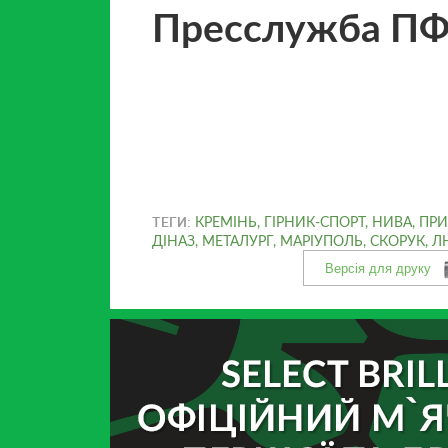
Пресслужба П
ТЕГИ:
КРЕМІНЬ
,
ГІРНИК-СПОРТ
,
НИВА
,
ПРИ
ДІНАЗ
,
МЕТАЛУРГ
,
МАРІУПОЛЬ
,
СКОРУК
,
Л