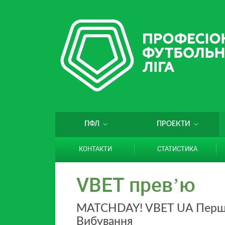
ПФЛ
ПРОЕКТИ
КОНТАКТИ
СТАТИСТИКА
VBET превʼю
MATCHDAY! VBET UA Перша.
Вибування