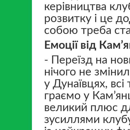
керівництва клу
розвитку і це д
собою треба ста
Емоції від Кам
’
я
- Переїзд на но
нічого не зміни
у Дунаївцях, вс
граємо у Кам’ян
великий плюс дл
зусиллями клуб