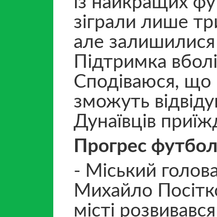
із найкращих фу
зіграли лише тр
але залишилися 
Підтримка вболі
Сподіваюся, що 
зможуть відвідув
Дунаївців приїж
Прогрес футбол
- Міський голов
Михайло Посітко
місті розвивавс