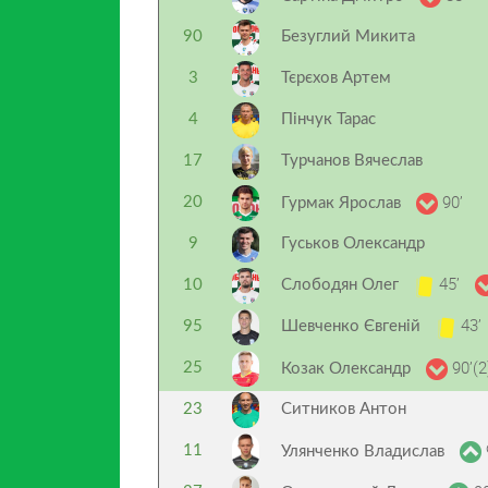
90
Безуглий Микита
3
Тєрєхов Артем
4
Пінчук Тарас
17
Турчанов Вячеслав
90’
20
Гурмак Ярослав
9
Гуськов Олександр
45’
10
Слободян Олег
43’
95
Шевченко Євгеній
90’(2
25
Козак Олександр
23
Ситников Антон
11
Улянченко Владислав