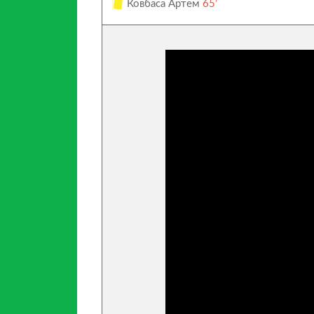
Ковбаса Артем
65’