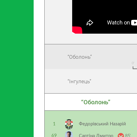
“Оболонь”
“Інгулець”
“Оболонь”
1
Федорівський Назарій
85’
69
Сартіна Дмитро