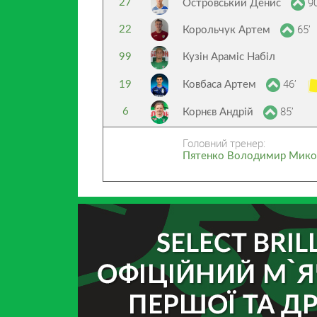
90
27
Островський Денис
65’
22
Корольчук Артем
99
Кузін Араміс Набіл
46’
19
Ковбаса Артем
85’
6
Корнєв Андрій
Головний тренер:
Пятенко Володимир Мико