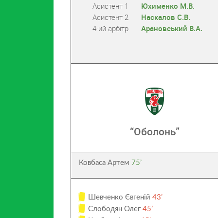
Асистент 1
Юхименко М.В.
Асистент 2
Наскалов С.В.
4-ий арбітр
Арановський В.А.
“Оболонь”
Ковбаса Артем
75’
Шевченко Євгеній
43’
Слободян Олег
45’