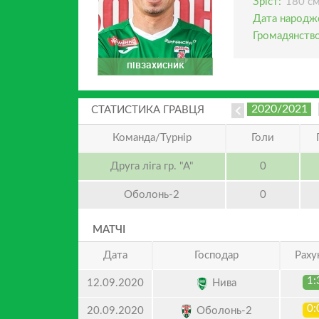
Зріст:
180 с
Дата народж
Громадянство
півзахисник
2020/2021
СТАТИСТИКА ГРАВЦЯ
Команда/Турнір
Голи
Друга ліга гр. "А"
0
Оболонь-2
0
МАТЧІ
Дата
Господар
Раху
1:
Нива
12.09.2020
0:
Оболонь-2
20.09.2020