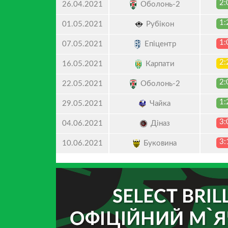
2:
Оболонь-2
26.04.2021
1:
Рубікон
01.05.2021
1:
Епіцентр
07.05.2021
2:
Карпати
16.05.2021
2:
Оболонь-2
22.05.2021
1:
Чайка
29.05.2021
3:
Діназ
04.06.2021
3:
Буковина
10.06.2021