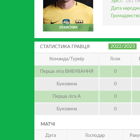
Зріст:
181 с
Дата народж
Громадянство
захисник
2022/2023
СТАТИСТИКА ГРАВЦЯ
Команда/Турнір
Голи
Перша ліга ВИБУВАННЯ
0
Буковина
0
Перша ліга А
0
Буковина
0
МАТЧІ
Дата
Господар
Раху