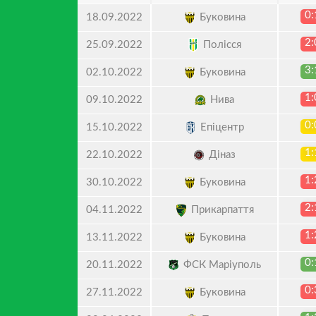
0:
Буковина
18.09.2022
2:
Полісся
25.09.2022
3:
Буковина
02.10.2022
1:
Нива
09.10.2022
0:
Епіцентр
15.10.2022
1:
Діназ
22.10.2022
1:
Буковина
30.10.2022
2:
Прикарпаття
04.11.2022
1:
Буковина
13.11.2022
0:
ФСК Маріуполь
20.11.2022
0:
Буковина
27.11.2022