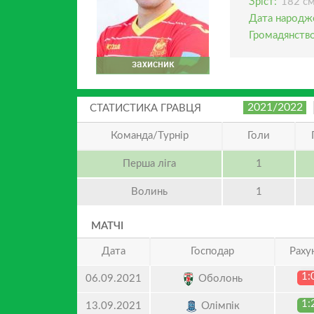
Зріст:
182 с
Дата народж
Громадянство
захисник
2021/2022
СТАТИСТИКА ГРАВЦЯ
Команда/Турнір
Голи
Перша ліга
1
Волинь
1
МАТЧІ
Дата
Господар
Раху
1:
Оболонь
06.09.2021
1:
Олімпік
13.09.2021