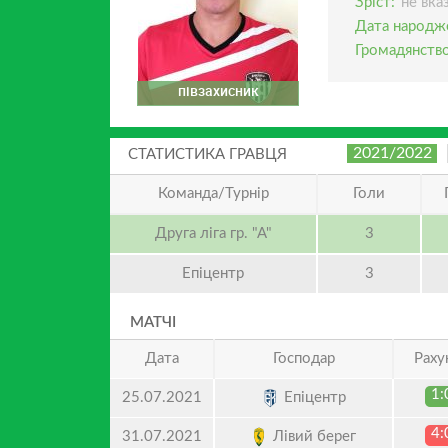
Зріст:
не вка
Дата народж
Громадянство
півзахисник
2021/2022
СТАТИСТИКА ГРАВЦЯ
Команда/Турнір
Голи
Друга ліга гр. "А"
3
Епіцентр
3
МАТЧІ
Дата
Господар
Раху
1:
Епіцентр
25.07.2021
4:
Лівий берег
31.07.2021