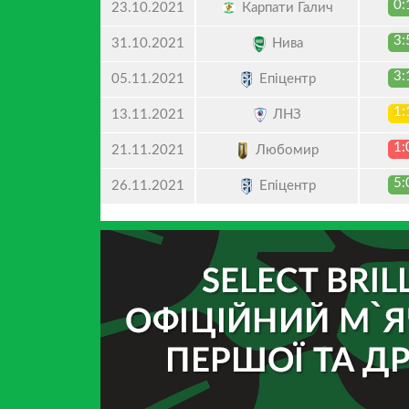
0:
Карпати Галич
23.10.2021
3:
Нива
31.10.2021
3:
Епіцентр
05.11.2021
1:
ЛНЗ
13.11.2021
1:
Любомир
21.11.2021
5:
Епіцентр
26.11.2021