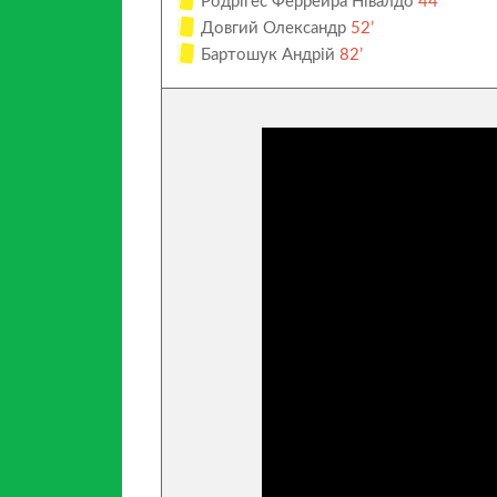
Родрігес Феррейра Нівалдо
44’
Довгий Олександр
52’
Бартошук Андрій
82’