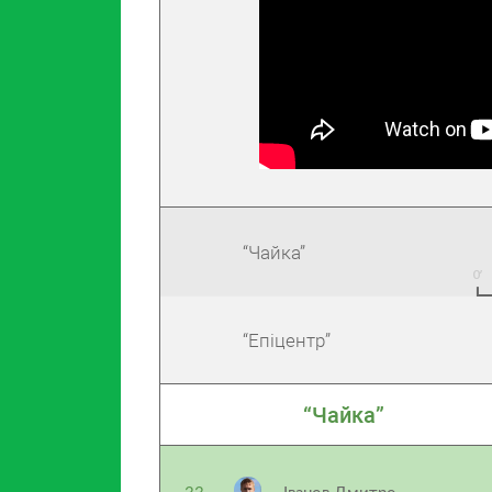
“Чайка”
“Епіцентр”
“Чайка”