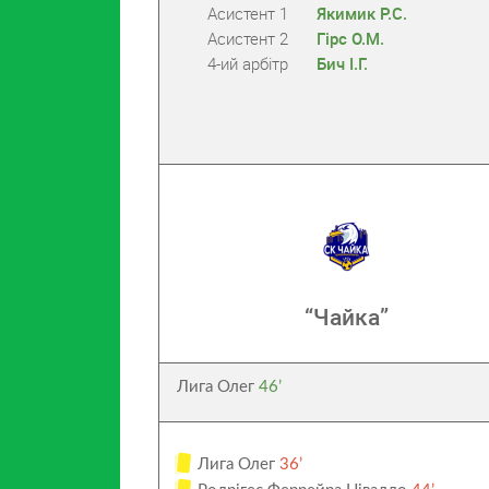
Асистент 1
Якимик Р.С.
Асистент 2
Гірс О.М.
4-ий арбітр
Бич І.Г.
“Чайка”
Лига Олег
46’
Лига Олег
36’