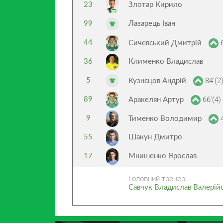
23
Злотар Кирило
99
Лазарець Іван
6
44
Сичевський Дмитрій
36
Клименко Владислав
84’(2
5
Кузнєцов Андрій
66’(4)
89
Аракелян Артур
4
9
Тименко Володимир
55
Шакун Дмитро
17
Мнишенко Ярослав
Головний тренер:
Савчук Владислав Валерій