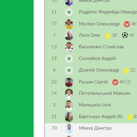
33
Іванов Дмитро
11
Родрігес Феррейра Нівалд
46’
77
Мосіюк Олександр
36’
46’
7
Лига Олег
13
Василенко Станіслав
19
Соловйов Андрій
52’
6
Довгий Олександр
84’(2)
22
Русьян Сергій
74
Потопальський Максим
2
Малишкін Ілля
8
21
Бартошук Андрій (К)
70
Міхєєв Дмитро