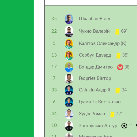
35
Шкарбан Євген
69’
22
Чухно Валерій
5
Калітов Олександр (К)
38’
13
Сербул Едуард
38’
17
Бондар Дмитро
7
Георгієв Віктор
34’
33
Слінкін Андрій
6
Граматік Костянтин
47’
44
Худік Роман
1’
10
Загорулько Артур