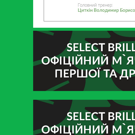
Головний тренер:
Циткін Володимир Борис