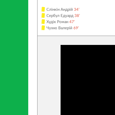
Слінкін Андрій
34’
Сербул Едуард
38’
Худік Роман
47’
Чухно Валерій
69’