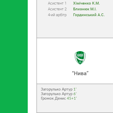
Асистент 1
Хіміченко К.М.
Асистент 2
Близнюк М.І.
4-ий арбітр
Гординський А.С.
“Нива”
Загорулько Артур
1’
Загорулько Артур
6’
Громок Денис
45+1’