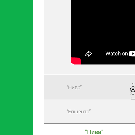
1’
“Нива”
“Епіцентр”
“Нива”