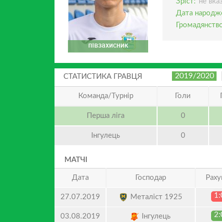
Зріст:
не вка
Дата народж
Громадянство
півзахисник
2019/2020
СТАТИСТИКА ГРАВЦЯ
Команда/Турнір
Голи
Перша ліга
0
Інгулець
0
МАТЧІ
Дата
Господар
Раху
1:
Металіст 1925
27.07.2019
2:
Інгулець
03.08.2019