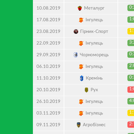
0:
Металург
10.08.2019
1:
Інгулець
17.08.2019
1:
Гірник-Спорт
23.08.2019
3:
Інгулець
22.09.2019
0:
Чорноморець
29.09.2019
2:
Інгулець
06.10.2019
0:
Кремінь
11.10.2019
1:
Рух
20.10.2019
4:
Інгулець
26.10.2019
1:
Інгулець
03.11.2019
2:
Агробізнес
09.11.2019