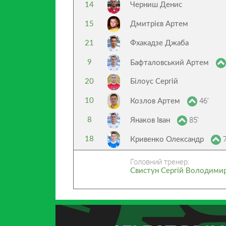
14
Черниш Денис
15
Дмитрієв Артем
21
Фхакадзе Джаба
9
Бафталовський Артем
20
Білоус Сергій
46’
10
Козлов Артем
85’
8
Янаков Іван
7
18
Кривенко Олександр
Головний тренер:
Свистун Сергій Володими