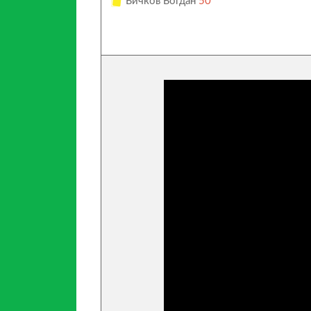
Бичков Богдан
50’