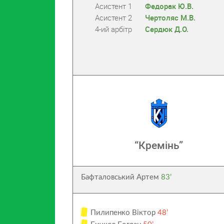
Асистент 1
Федорак Ю.В.
Асистент 2
Чертоляс М.В.
4-ий арбітр
Сердюк Д.О.
“Кремінь”
Бафталовський Артем
83’
Пилипенко Віктор
48’