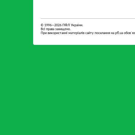
партнер
партнер
© 1996—2026 ПФЛ України.
Всі права захищено.
При використанні матеріалів сайту посилання на pfl.ua обов`я