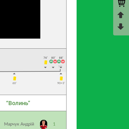
76’
80’
88’
60’
90+3’
“Волинь”
Марчук Андрій
1