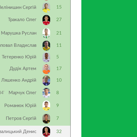
15
елінишин Сергій
Тракало Олег
27
Марушка Руслан
21
повал Владислав
11
Тетеренко Юрій
5
Дудік Артем
17
Ляшенко Андрій
10
4’
Марчук Олег
8
Романюк Юрій
9
Петров Сергій
7
валицький Денис
32