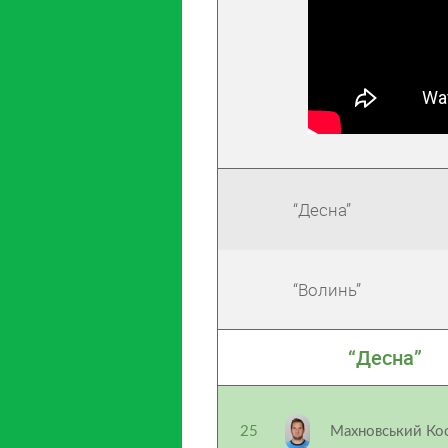
“Десна”
“Волинь”
“Десна”
25
Махновський Ко