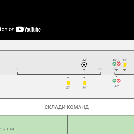
32’
46’(2)
48’
46’
27’
34’
СКЛАДИ КОМАНД
стянтин