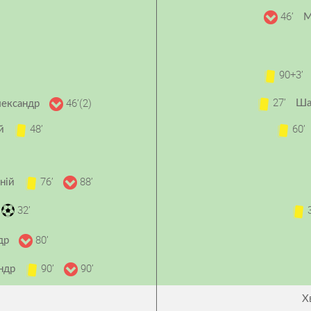
46’
М
90+3’
27’
46’(2)
Ша
лександр
48’
60’
ій
76’
88’
еній
32’
3
80’
ндр
90’
90’
андр
Х