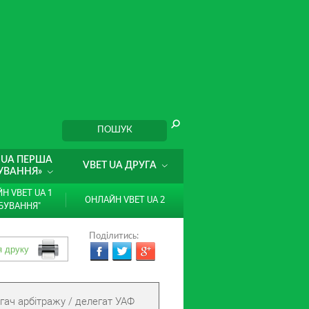
 UA ПЕРША
VBET UA ДРУГА
УВАННЯ»
Н VBET UA 1
ОНЛАЙН VBET UA 2
БУВАННЯ"
Поділитись:
гач арбітражу / делегат УАФ