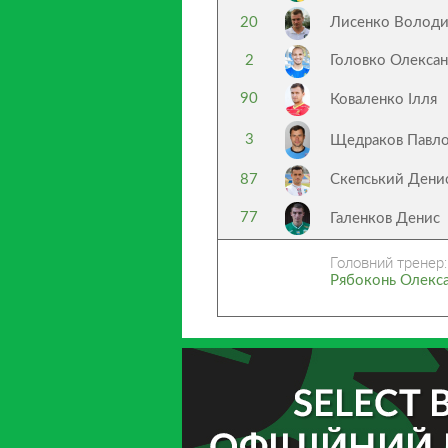
20
Лисенко Волод
2
Головко Олекса
90
Коваленко Ілля
3
Щедраков Павл
87
Скепський Дени
77
Галенков Денис
Головний тренер:
Рябоконь Олекс