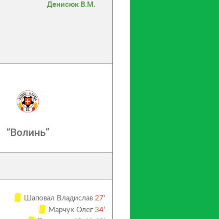
Денисюк В.М.
“Волинь”
Шаповал Владислав
27’
Марчук Олег
34’