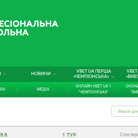
VBET UA ПЕРША
VBET
И
НОВИНИ
«ЧЕМПІОНСЬКА»
«ВИБ
ОНЛАЙН VBET UA 1
ОНЛАЙ
ИКА
МЕДІА
"ЧЕМПІОНСЬКА"
"ВИ
1 ТУР
Cпостері
В.В.