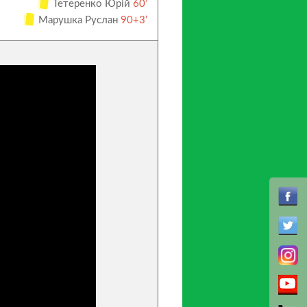
Тетеренко Юрій
60’
Марушка Руслан
90+3’