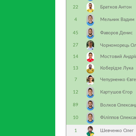
22
Братков Антон
4
Мельник Вадим
45
Фаворов Денис
27
Чорноморець О
14
Мостовий Андр
13
Коберідзе Лука
7
Чепурненко Євг
12
Картушов Єгор
89
Волков Олекса
10
Філіппов Олекс
1
Шевченко Олег