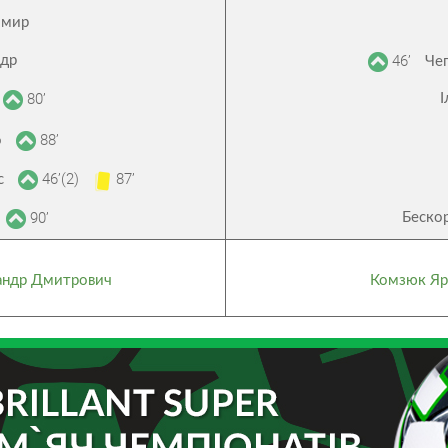
имир
46’
ндр
Че
80’
І
88’
о
46’(2)
87’
с
90’
Беско
андр Дмитрович
Комзюк Яр