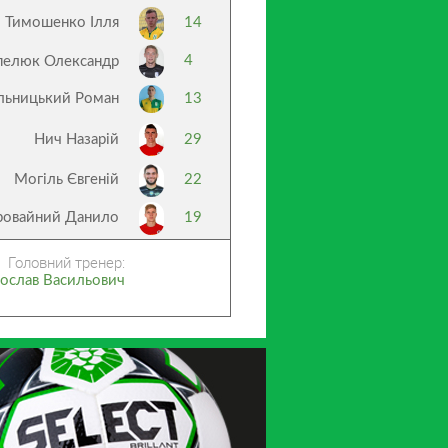
Тимошенко Ілля
14
4
пелюк Олександр
льницький Роман
13
Нич Назарій
29
Могіль Євгеній
22
ровайний Данило
19
Головний тренер:
ослав Васильович