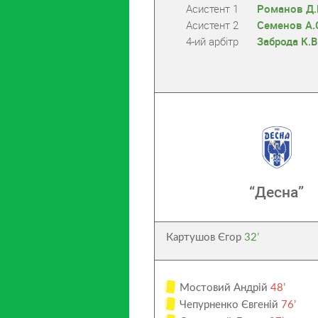
Асистент 1
Романов Д.
Асистент 2
Семенов А.
4-ий арбітр
Заброда К.В
“Десна”
Картушов Єгор
32’
Мостовий Андрій
48’
Чепурненко Євгеній
76’