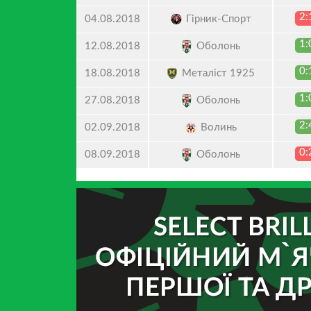
2:
Гірник-Спорт
04.08.2018
1:
Оболонь
12.08.2018
0:
Металіст 1925
18.08.2018
1:
Оболонь
27.08.2018
2:
Волинь
02.09.2018
0:
Оболонь
08.09.2018