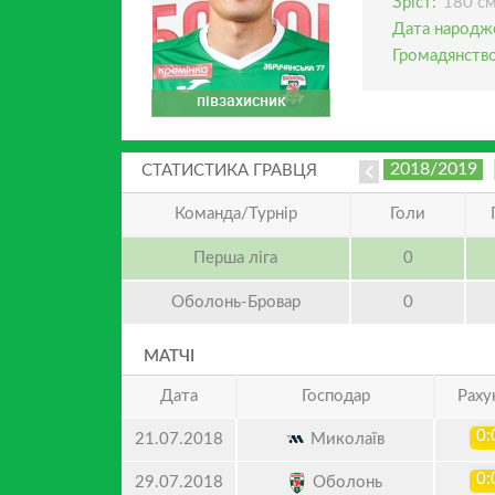
Зріст:
180 с
Дата народж
Громадянство
півзахисник
2018/2019
СТАТИСТИКА ГРАВЦЯ
Команда/Турнір
Голи
Перша ліга
0
Оболонь-Бровар
0
МАТЧІ
Дата
Господар
Раху
0:
Миколаїв
21.07.2018
0:
Оболонь
29.07.2018