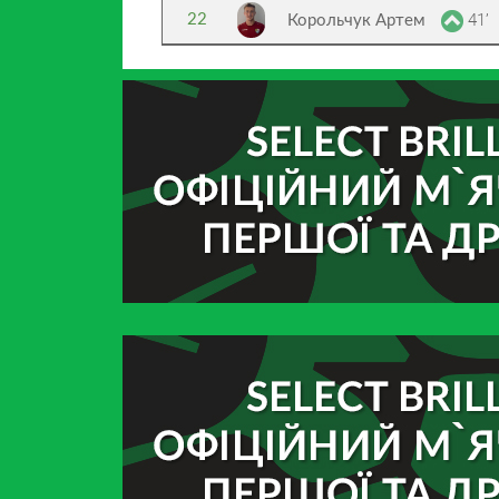
41’
22
Корольчук Артем