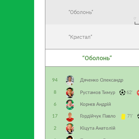
“Оболонь”
“Кристал”
“Оболонь”
94
Дяченко Олександр
62’
8
Рустамов Тимур
6
Корнєв Андрій
71’
17
Гордійчук Павло
2
Кіцута Анатолій