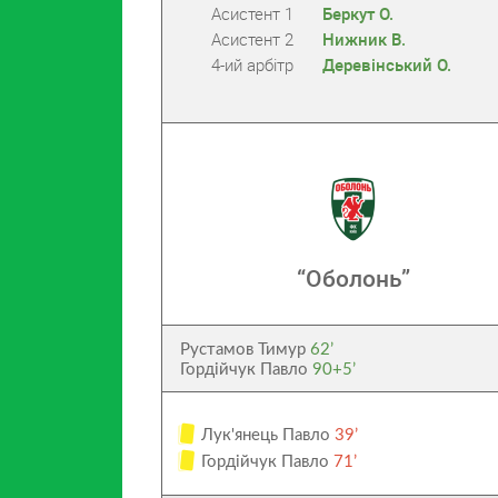
Асистент 1
Беркут О.
Асистент 2
Нижник В.
4-ий арбітр
Деревінський О.
“Оболонь”
Рустамов Тимур
62’
Гордійчук Павло
90+5’
Лук'янець Павло
39’
Гордійчук Павло
71’