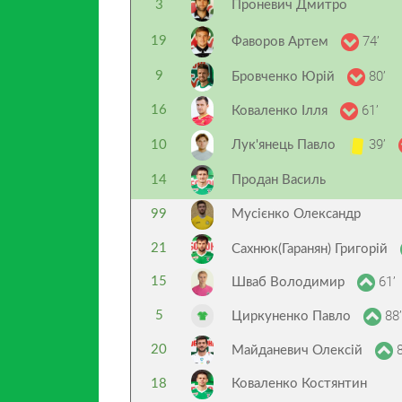
3
Проневич Дмитро
74’
19
Фаворов Артем
80’
9
Бровченко Юрій
61’
16
Коваленко Ілля
39’
10
Лук'янець Павло
14
Продан Василь
99
Мусієнко Олександр
21
Сахнюк(Гаранян) Григорій
61’
15
Шваб Володимир
88’
5
Циркуненко Павло
8
20
Майданевич Олексій
18
Коваленко Костянтин