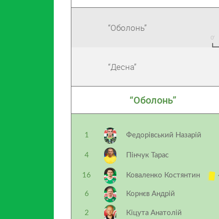
“Оболонь”
“Десна”
“Оболонь”
1
Федорівський Назарій
4
Пінчук Тарас
16
Коваленко Костянтин
6
Корнєв Андрій
2
Кіцута Анатолій