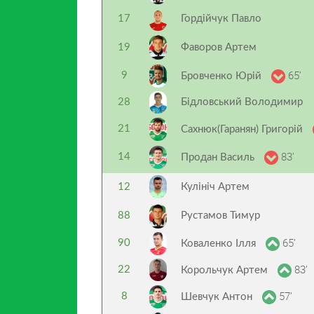
17
Гордійчук Павло
19
Фаворов Артем
65’
9
Бровченко Юрій
28
Бідловський Володимир
21
Сахнюк(Гаранян) Григорій
83’
14
Продан Василь
12
Кулініч Артем
88
Рустамов Тимур
65’
90
Коваленко Ілля
83’
22
Корольчук Артем
57’
8
Шевчук Антон