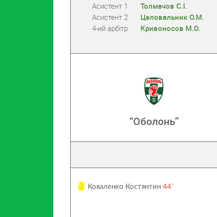
Асистент 1
Толмачов С.І.
Асистент 2
Целовальник О.М.
4-ий арбітр
Кривоносов М.О.
“Оболонь”
Коваленко Костянтин
44’