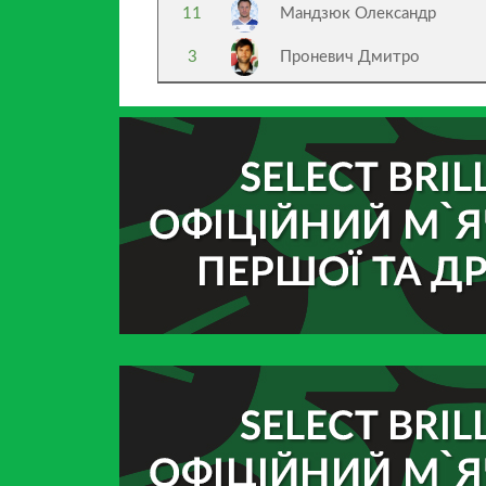
11
Мандзюк Олександр
3
Проневич Дмитро