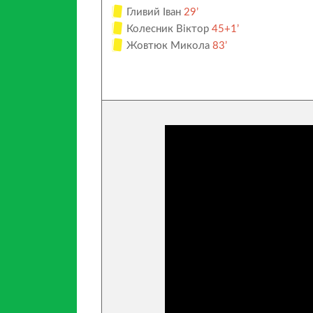
Гливий Іван
29’
Колесник Віктор
45+1’
Жовтюк Микола
83’