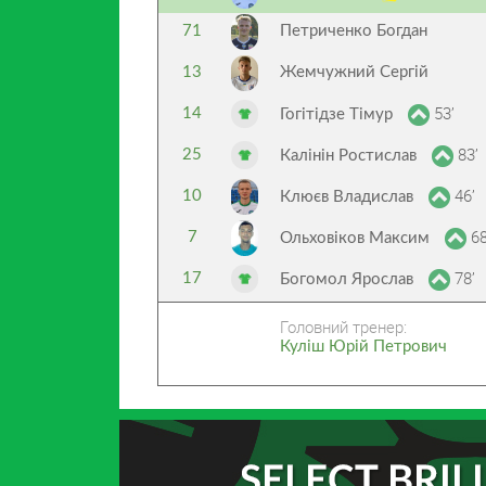
71
Петриченко Богдан
13
Жемчужний Сергій
53’
14
Гогітідзе Тімур
83’
25
Калінін Ростислав
46’
10
Клюєв Владислав
68
7
Ольховіков Максим
78’
17
Богомол Ярослав
Головний тренер:
Куліш Юрій Петрович