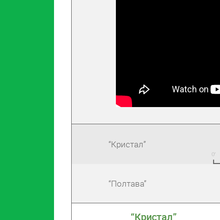
“Кристал”
“Полтава”
“Кристал”