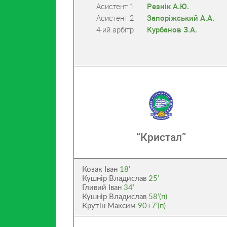
Асистент 1
Резнік А.Ю.
Асистент 2
Запоріжський А.А.
4-ий арбітр
Курбанов З.А.
“Кристал”
Козак Іван
18’
Кушнір Владислав
25’
Гливий Іван
34’
Кушнір Владислав
58’(п)
Крутін Максим
90+7’(п)