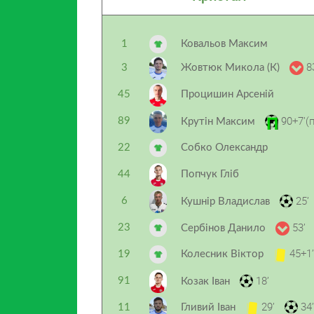
1
Ковальов Максим
8
3
Жовтюк Микола (К)
45
Процишин Арсеній
90+7’(п
89
Крутін Максим
22
Собко Олександр
44
Попчук Гліб
25’
6
Кушнір Владислав
53’
23
Сербінов Данило
45+1’
19
Колесник Віктор
18’
91
Козак Іван
29’
34’
11
Гливий Іван