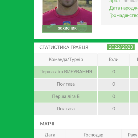
Зріст:
не вка
Дата народж
Громадянство
захисник
2022/2023
СТАТИСТИКА ГРАВЦЯ
Команда/Турнір
Голи
Перша ліга ВИБУВАННЯ
0
Полтава
0
Перша ліга Б
0
Полтава
0
МАТЧІ
Дата
Господар
Раху