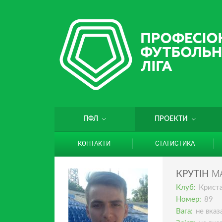
ПФЛ
ПРОЕКТИ
КОНТАКТИ
СТАТИСТИКА
М
КРУТІН
Клуб:
Крист
Номер:
89
Вага:
не вказ