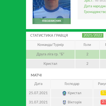
Зріст:
не вка
Дата народж
Громадянство
півзахисник
2021/2022
СТАТИСТИКА ГРАВЦЯ
Команда/Турнір
Голи
Друга ліга гр. "Б"
2
Кристал
2
МАТЧІ
Дата
Господар
Раху
1:
Кристал
25.07.2021
2:
Вікторія
31.07.2021