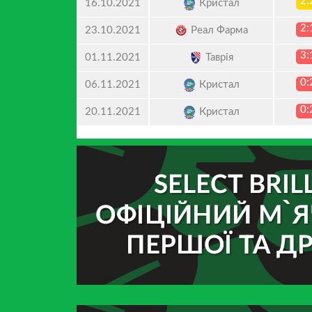
2:
Кристал
16.10.2021
2:
Реал Фарма
23.10.2021
3:
Таврія
01.11.2021
0:
Кристал
06.11.2021
0:
Кристал
20.11.2021