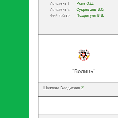
Асистент 1
Рєка О.Д.
Асистент 2
Сукравцев В.О.
4-ий арбітр
Подригуля В.В.
“Волинь”
Шаповал Владислав
2’