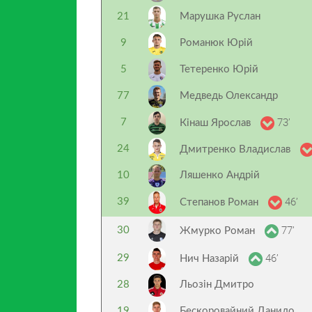
21
Марушка Руслан
9
Романюк Юрій
5
Тетеренко Юрій
77
Медведь Олександр
73’
7
Кінаш Ярослав
24
Дмитренко Владислав
10
Ляшенко Андрій
46’
39
Степанов Роман
77’
30
Жмурко Роман
46’
29
Нич Назарій
28
Льозін Дмитро
19
Бескоровайний Данило