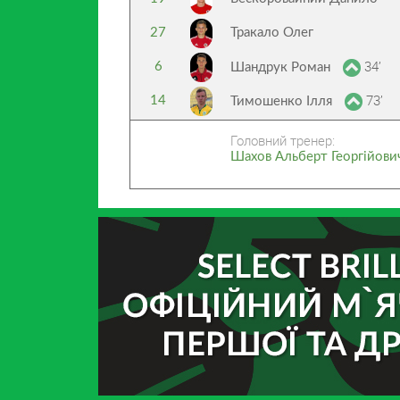
27
Тракало Олег
34’
6
Шандрук Роман
73’
14
Тимошенко Ілля
Головний тренер:
Шахов Альберт Георгійови