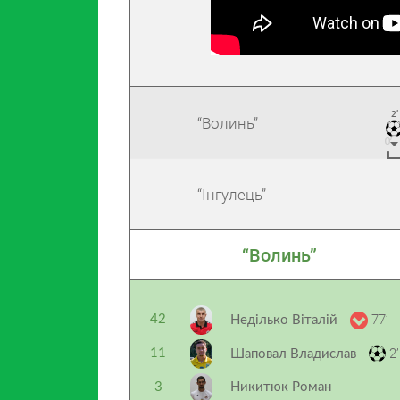
2’
“Волинь”
“Інгулець”
“Волинь”
77’
42
Неділько Віталій
2’
11
Шаповал Владислав
3
Никитюк Роман