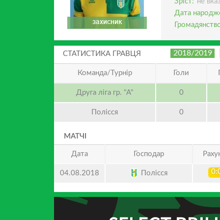
Зріст:
не вка
Дата народж
захисник
Громадянство
2018/2019
СТАТИСТИКА ГРАВЦЯ
Команда/Турнір
Голи
Друга ліга гр. "А"
0
Полісся
0
МАТЧІ
Дата
Господар
Раху
0:
Полісся
04.08.2018