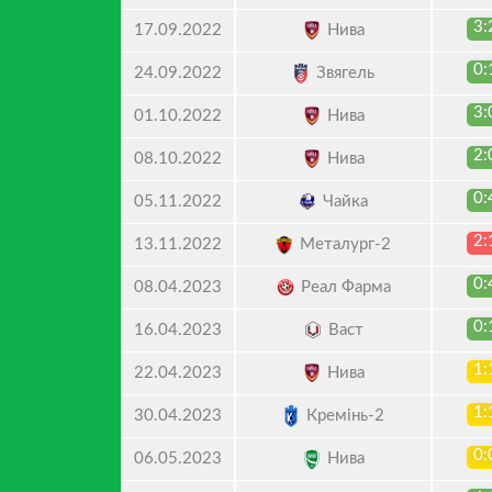
3:
Нива
17.09.2022
0:
Звягель
24.09.2022
3:
Нива
01.10.2022
2:
Нива
08.10.2022
0:
Чайка
05.11.2022
2:
Металург-2
13.11.2022
0:
Реал Фарма
08.04.2023
0:
Васт
16.04.2023
1:
Нива
22.04.2023
1:
Кремінь-2
30.04.2023
0:
Нива
06.05.2023