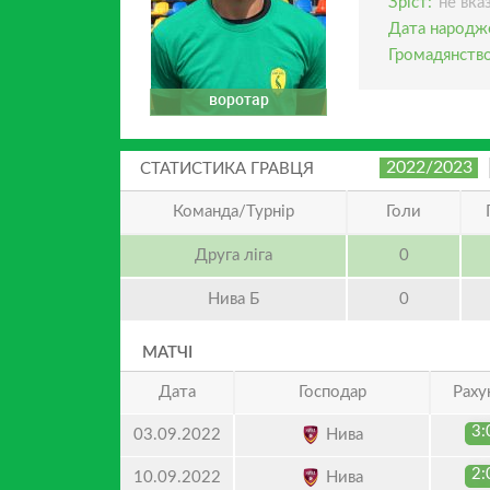
Зріст:
не вка
Дата народж
Громадянство
воротар
2022/2023
СТАТИСТИКА ГРАВЦЯ
Команда/Турнір
Голи
Друга ліга
0
Нива Б
0
МАТЧІ
Дата
Господар
Раху
3:
Нива
03.09.2022
2:
Нива
10.09.2022