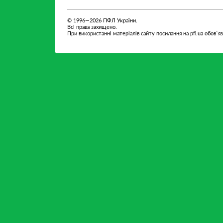
© 1996—2026 ПФЛ України.
Всі права захищено.
При використанні матеріалів сайту посилання на pfl.ua обов`я