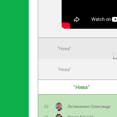
“Нива”
“Нива”
“Нива”
32
Литвиненко Олександр