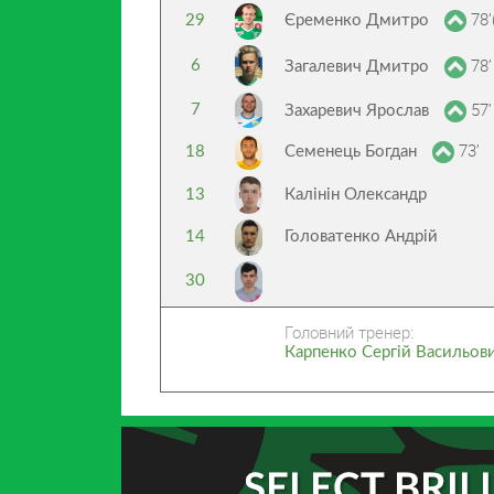
78’
29
Єременко Дмитро
78’
6
Загалевич Дмитро
57’
7
Захаревич Ярослав
73’
18
Семенець Богдан
13
Калінін Олександр
14
Головатенко Андрій
30
Головний тренер:
Карпенко Сергій Васильов