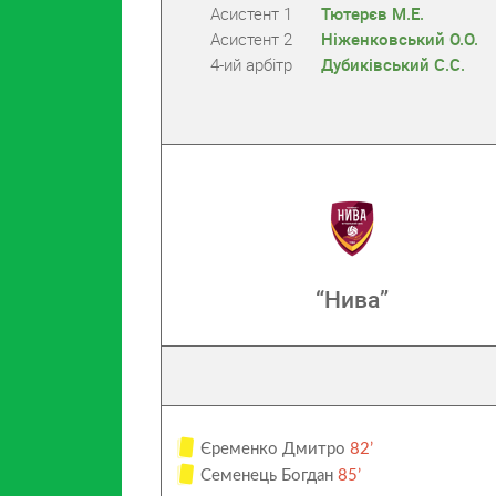
Асистент 1
Тютерєв М.Е.
Асистент 2
Ніженковський О.О.
4-ий арбітр
Дубиківський С.С.
“Нива”
Єременко Дмитро
82’
Семенець Богдан
85’