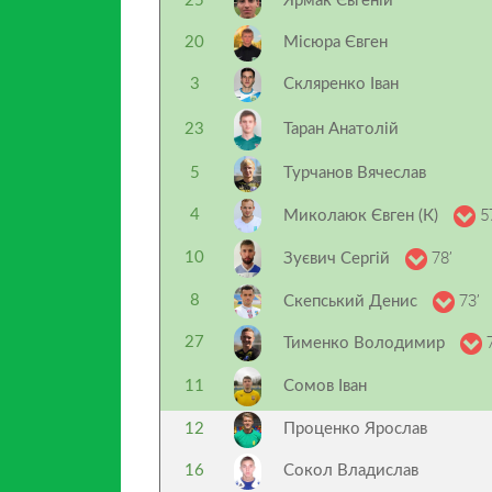
25
Ярмак Євгеній
20
Місюра Євген
3
Скляренко Іван
23
Таран Анатолій
5
Турчанов Вячеслав
5
4
Миколаюк Євген (К)
78’
10
Зуєвич Сергій
73’
8
Скепський Денис
7
27
Тименко Володимир
11
Сомов Іван
12
Проценко Ярослав
16
Сокол Владислав