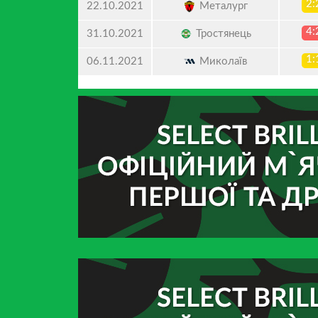
2:
Металург
22.10.2021
4:
Тростянець
31.10.2021
1:
Миколаїв
06.11.2021