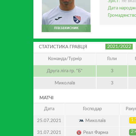
Зріст:
не вка
Дата народж
Громадянство
півзахисник
2021/2022
СТАТИСТИКА ГРАВЦЯ
Команда/Турнір
Голи
Друга ліга гр. "Б"
3
Миколаїв
3
МАТЧІ
Дата
Господар
Раху
1:
Миколаїв
25.07.2021
2:
Реал Фарма
31.07.2021