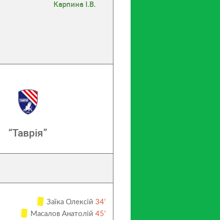
Карпина І.В.
“Таврія”
Заїка Олексій
34’
Масалов Анатолій
45’