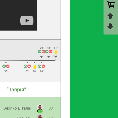
79’
83’
85’
59’
69’
70’
78’
“Таврія”
Онопко Віталій
89