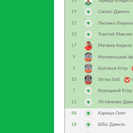
23
Таранда Владисл
19
Саєнко Данило
22
Лисенко Кирил
33
Товстий Макси
17
Матвєєв Кирило
9
Мочевінський Іва
5
Булгаков Єгор
8
10
Літюк Гліб
7
Корицький Єгор
11
Літовченко Дан
98
Карнаух Олег
18
Бібік Данило