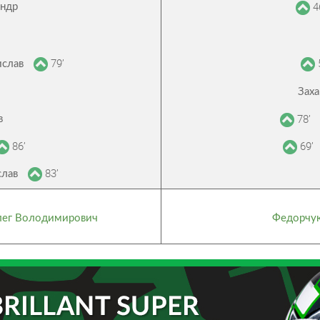
4
ндр
79’
ислав
Заха
78’
в
86’
69’
83’
слав
лег Володимирович
Федорчук