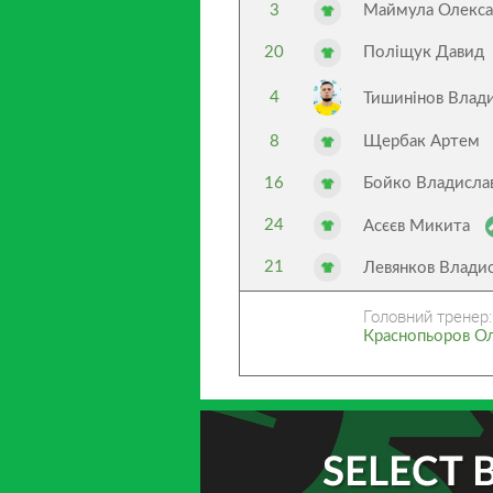
3
Маймула Олекса
20
Поліщук Давид
4
Тишинінов Влад
8
Щербак Артем
16
Бойко Владисла
24
Асєєв Микита
21
Левянков Влади
Головний тренер:
Краснопьоров О