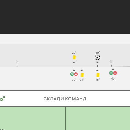
29’
40’
46’
32’
34’
45’
ь”
СКЛАДИ КОМАНД