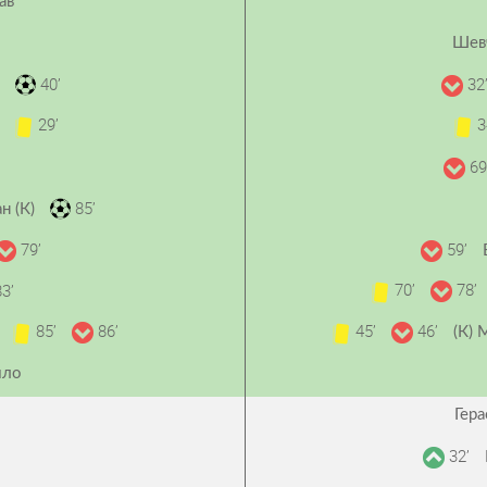
ав
Шев
40’
32
о
29’
3
м
69
85’
н (К)
79’
59’
70’
78’
3’
85’
86’
45’
46’
(К) 
ило
Гер
32’