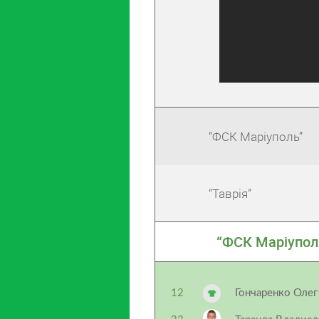
“ФСК Маріуполь”
“Таврія”
“ФСК Маріупол
12
Гончаренко Олег