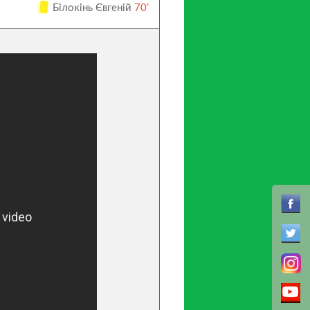
Білокінь Євгеній
70’