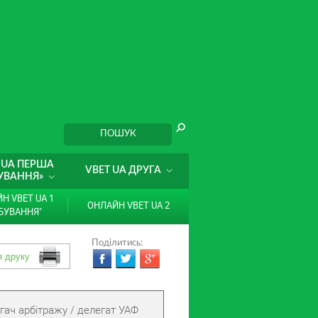
 UA ПЕРША
VBET UA ДРУГА
УВАННЯ»
Н VBET UA 1
ОНЛАЙН VBET UA 2
БУВАННЯ"
Поділитись:
гач арбітражу / делегат УАФ