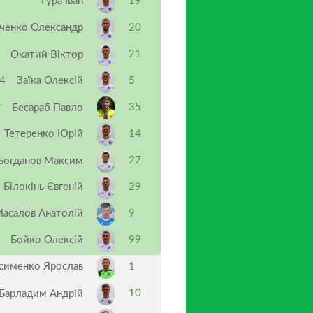
Гура Іван
19
ченко Олександр
20
’
21
Окатий Віктор
4’
Заїка Олексій
5
’
35
Бесараб Павло
Тетеренко Юрій
14
27
Богданов Максим
Білокінь Євгеній
29
Масалов Анатолій
9
Бойко Олексій
99
асименко Ярослав
1
10
Барладим Андрій