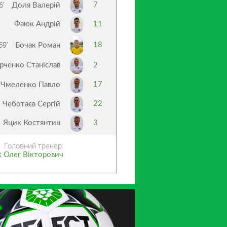
6’
7
Доля Валерій
Фаюк Андрій
11
59’
18
Бочак Роман
рченко Станіслав
2
17
Чмеленко Павло
22
Чеботаєв Сергій
Яцик Костянтин
3
Головний тренер:
 Олег Вікторович