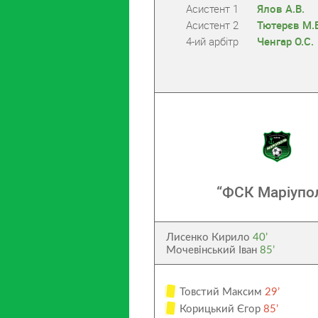
Асистент 1
Ялов А.В.
Асистент 2
Тютерєв М.Е
4-ий арбітр
Ченгар О.С.
“ФСК Маріупо
Лисенко Кирило
40’
Мочевінський Іван
85’
Товстий Максим
29’
Корицький Єгор
85’