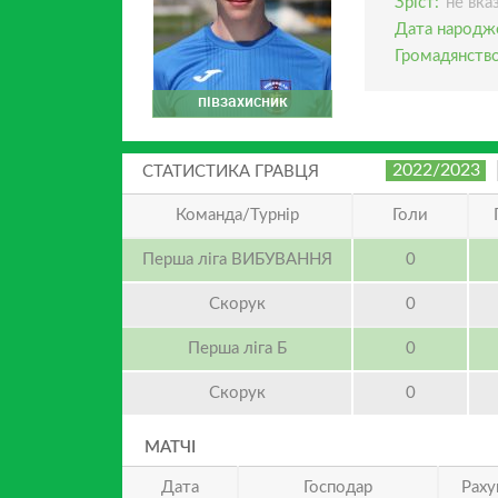
Зріст:
не вка
Дата народж
Громадянство
півзахисник
2022/2023
СТАТИСТИКА ГРАВЦЯ
Команда/Турнір
Голи
Перша ліга ВИБУВАННЯ
0
Скорук
0
Перша ліга Б
0
Скорук
0
МАТЧІ
Дата
Господар
Раху