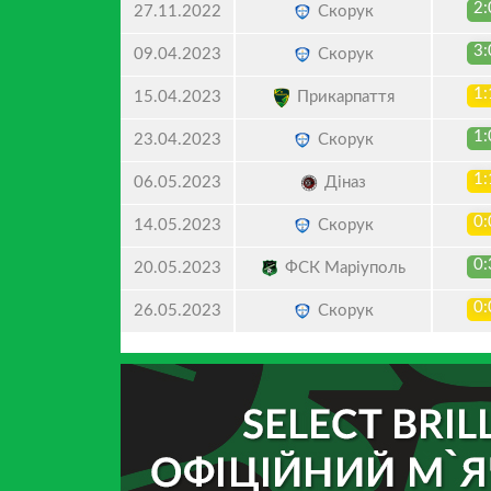
2:
Скорук
27.11.2022
3:
Скорук
09.04.2023
1:
Прикарпаття
15.04.2023
1:
Скорук
23.04.2023
1:
Діназ
06.05.2023
0:
Скорук
14.05.2023
0:
ФСК Маріуполь
20.05.2023
0:
Скорук
26.05.2023