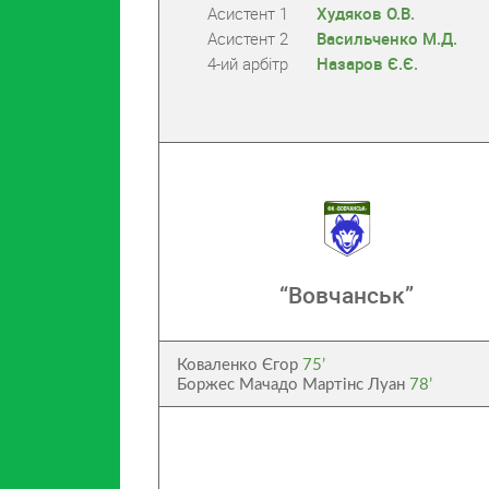
Асистент 1
Худяков О.В.
Асистент 2
Васильченко М.Д.
4-ий арбітр
Назаров Є.Є.
“Вовчанськ”
Коваленко Єгор
75’
Боржес Мачадо Мартінс Луан
78’