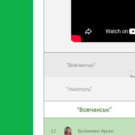
“Вовчанськ”
“Нікополь”
“Вовчанськ”
12
Бєліменко Арсен