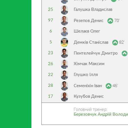
25
Галушка Владислав
70’
97
Резепов Денис
6
Шелаєв Олег
82’
5
Демків Станіслав
23
Пентелейчук Дмитро
26
Хімчак Максим
22
Глушко Ілля
46’
28
Семеніхін Іван
17
Кузубов Денис
Головний тренер:
Березовчук Андрій Волод