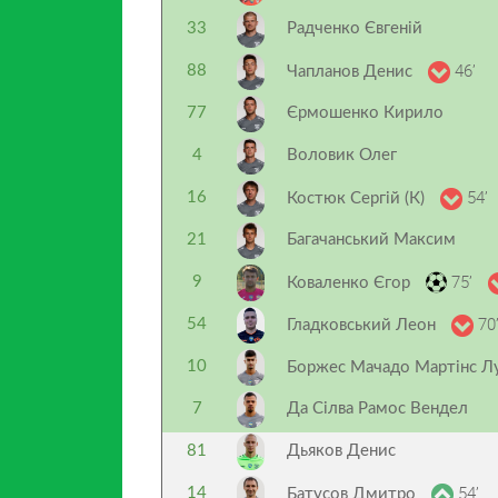
33
Радченко Євгеній
46’
88
Чапланов Денис
77
Єрмошенко Кирило
4
Воловик Олег
54’
16
Костюк Сергій (К)
21
Багачанський Максим
75’
9
Коваленко Єгор
70
54
Гладковський Леон
10
Боржес Мачадо Мартінс Л
7
Да Сілва Рамос Вендел
81
Дьяков Денис
54’
14
Батусов Дмитро