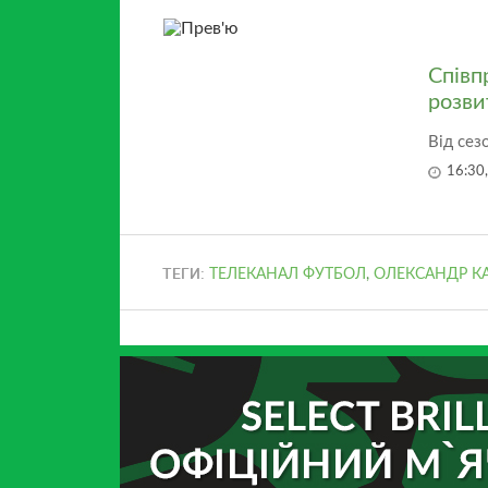
Співп
розви
Від сез
16:30
ТЕГИ:
ТЕЛЕКАНАЛ ФУТБОЛ
,
ОЛЕКСАНДР К