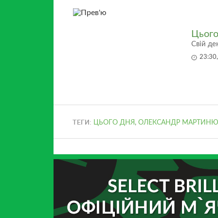
Цього
Свій де
23:30
ТЕГИ:
ЦЬОГО ДНЯ
,
ОЛЕКСАНДР МАРТИН