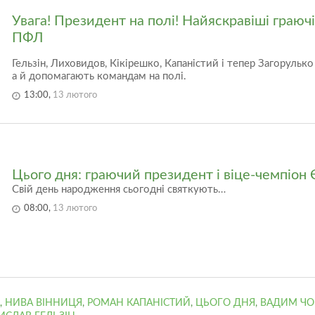
Увага! Президент на полі! Найяскравіші граюч
ПФЛ
Гельзін, Лиховидов, Кікірешко, Капаністий і тепер Загорульк
а й допомагають командам на полі.
13:00,
13 лютого
Цього дня: граючий президент і віце-чемпіон
Свій день народження сьогодні святкують…
08:00,
13 лютого
,
НИВА ВІННИЦЯ
,
РОМАН КАПАНІСТИЙ
,
ЦЬОГО ДНЯ
,
ВАДИМ Ч