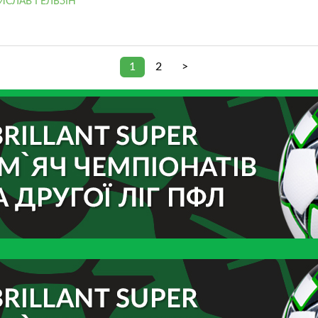
ИСЛАВ ГЕЛЬЗІН
1
2
>