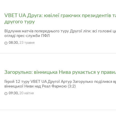
VBET UA Друга: ювілеї граючих президентів т
другого туру
Відлуння матчів попереднього туру Другої ліги: всі головні 
огляді прес-служби ПФЛ
08:30,
23 травня
Загорулько: вінницька Нива рухається у прав
Герой 12 туру VBET UA Другої Артур Загорулько поділився 
вінницької Ниви над Реал Фармою (3:2)
09:30,
20 квітня