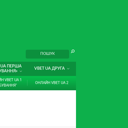
 UA ПЕРША
VBET UA ДРУГА
УВАННЯ»
Н VBET UA 1
ОНЛАЙН VBET UA 2
БУВАННЯ"