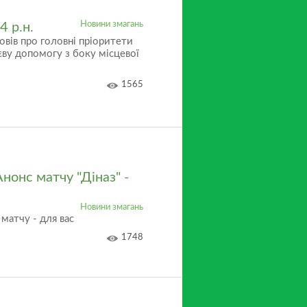
Новини змагань
4 р.н.
овів про головні пріоритети
єву допомогу з боку місцевої
1565
нонс матчу "Діназ" -
Новини змагань
 матчу - для вас
1748