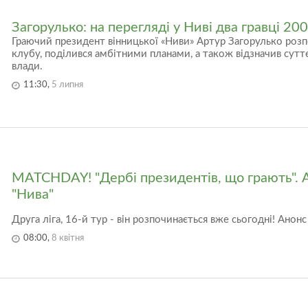
Загорулько: на перегляді у Ниві два гравці 200
Граючий президент вінницької «Ниви» Артур Загорулько розп
клубу, поділився амбітними планами, а також відзначив сутт
влади.
11:30,
5 липня
MATCHDAY! "Дербі президентів, що грають". А
"Нива"
Друга ліга, 16-й тур - він розпочинається вже сьогодні! Анонс
08:00,
8 квітня