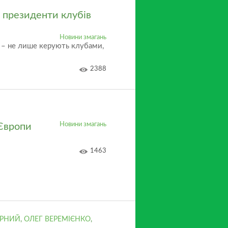
і президенти клубів
Новини змагань
о – не лише керують клубами,
2388
Новини змагань
 Європи
1463
ОРНИЙ
,
ОЛЕГ ВЕРЕМІЄНКО
,