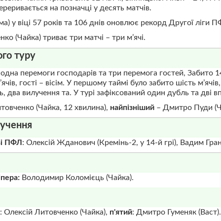
реривається на позначці у десять матчів.
) у віці 57 років та 106 днів оновлює рекорд Другої ліги П
ко (Чайка) триває три матчі – три м’ячі.
ого туру
 одна перемоги господарів та три перемога гостей, Забито 14
ячів, гості – вісім. У першому таймі було забито шість м’ячів,
 два вилучення та. У турі зафіксований один дубль та дві в
товченко (Чайка, 12 хвилина),
найпізніший
– Дмитро Пуди (Ч
лучення
зі ПФЛ
: Олексій Жданович (Кремінь-2, у 14-й грі), Вадим Гран
іпера:
Володимир Коломієць (Чайка).
: Олексій Литовченко (Чайка),
п'ятий
: Дмитро Гуменяк (Васт).