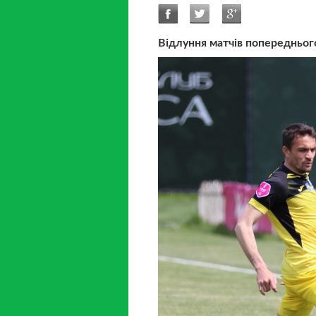
Відлуння матчів попереднього