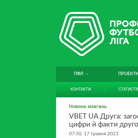
ПФЛ
ПРОЕКТ
КОНТАКТИ
СТАТИСТ
Новини змагань
VBET UA Друга: загос
цифри й факти друго
07:50, 17 травня 2023