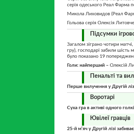
серія одеського Реал Фарма пе
Микола Лиховидов (Реал Фарма
Гольова серія Олексія Литовчен
Підсумки ігров
Загалом зіграно чотири матчі,
гру), господарі забили шість м’
було показано 19 попереджень,
Голи: найперший –
Олексій Ли
Пенальті та ви
Перше вилучення у Другій лі
Воротарі
Суха гра в активі одного голк
Ювілеї гравців
25-й м’яч у Другій лізі забиває