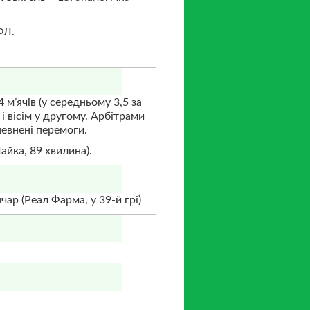
ФЛ.
 м’ячів (у середньому 3,5 за
 і вісім у другому. Арбітрами
певнені перемоги.
айка, 89 хвилина).
чар (Реал Фарма, у 39-й грі)