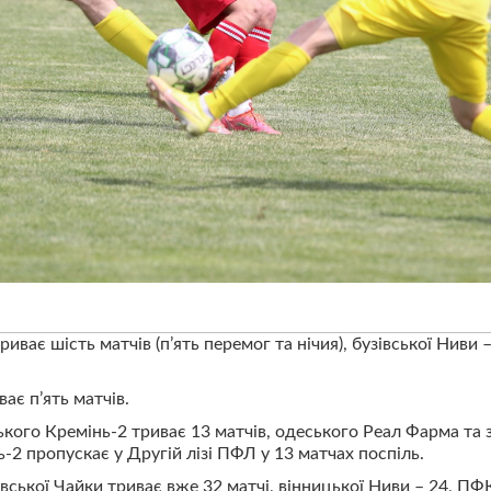
иває шість матчів (п’ять перемог та нічия), бузівської Ниви 
ає п’ять матчів.
кого Кремінь-2 триває 13 матчів, одеського Реал Фарма та 
-2 пропускає у Другій лізі ПФЛ у 13 матчах поспіль.
вської Чайки триває вже 32 матчі, вінницької Ниви – 24, ПФК