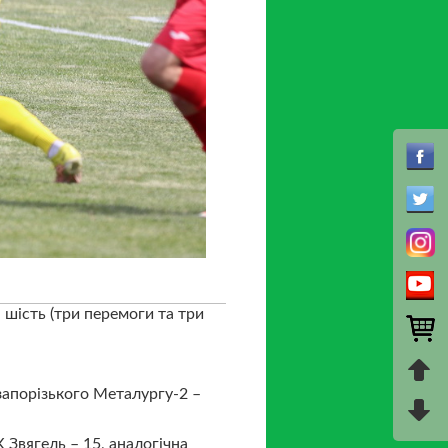
– шість (три перемоги та три
запорізького Металургу-2 –
 Звягель – 15, аналогічна