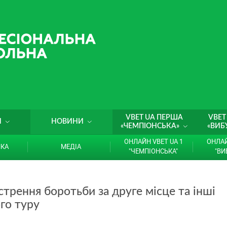
VBET UA ПЕРША
VBET
И
НОВИНИ
«ЧЕМПІОНСЬКА»
«ВИБ
ОНЛАЙН VBET UA 1
ОНЛАЙ
ИКА
МЕДІА
"ЧЕМПІОНСЬКА"
"ВИ
трення боротьби за друге місце та інші
го туру