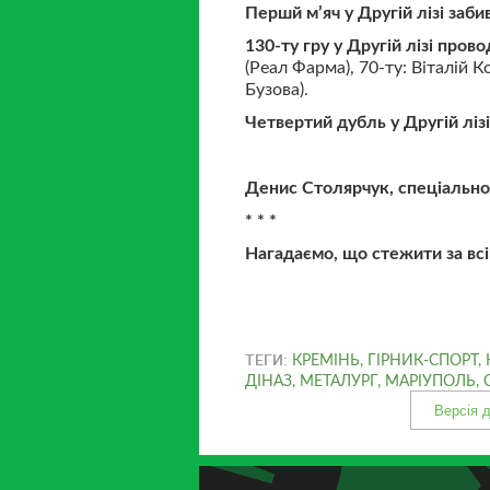
Першй м’яч у Другій лізі заби
130-ту гру у Другій лізі прово
(Реал Фарма), 70-ту: Віталій
Бузова).
Четвертий дубль у Другій ліз
Денис Столярчук, спеціально
* * *
Нагадаємо, що стежити за вс
ТЕГИ:
КРЕМІНЬ
,
ГІРНИК-СПОРТ
,
ДІНАЗ
,
МЕТАЛУРГ
,
МАРІУПОЛЬ
,