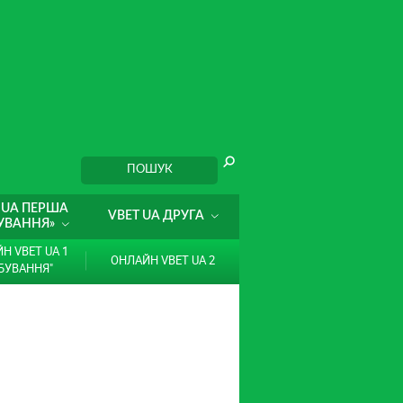
 UA ПЕРША
VBET UA ДРУГА
УВАННЯ»
Н VBET UA 1
ОНЛАЙН VBET UA 2
БУВАННЯ"