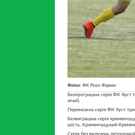
Фото
: ФК Реал Фарма
Безпрограшна серія ФК Хуст тр
нічиї).
Переможна серія ФК Хуст трив
Безвиграшна серія кременчуць
шість. Кременчуцький Кремінь
Серія без вилучень петропавлі