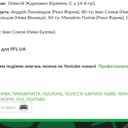
ває
: Олексій Жданович (Кремінь-2, у 14-й грі).
дить:
Андрій Лиховидов (Реал Фарма), 80-ту: Іван Сомов (Нив
 Кольцов (Нива Вінниця), 50-ту: Михайло Попов (Реал Фарма)
і:
Іван Сомов (Нива Бузова).
 для PFL.UA
іма подіями змагань можна на Youtube-каналі
Професіональ
НИВА
,
ПРИКАРПАТТЯ
,
ОБОЛОНЬ
,
ПОЛІССЯ
,
КАРПАТИ ЛЬВІВ
,
ЧЕРН
СКОРУК
,
ЛНЗ
,
ПОЛТАВА