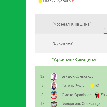
Патрик Руслан
53’
“Арсенал-Київщина”
“Буковина”
“Арсенал-Київщина”
12
Байдюк Олександр
53’
5
Патрик Руслан
5’(н
3
Омоко Оровіанор
17
Голядинець Олександр