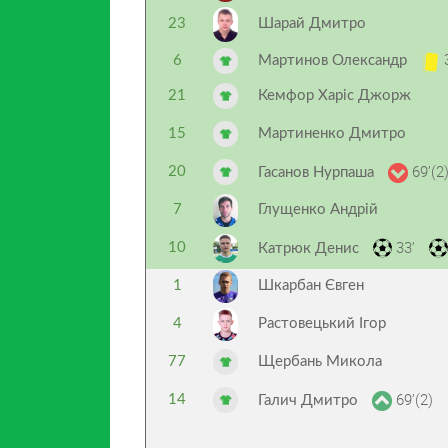
23
Шарай Дмитро
3
6
Мартинов Олександр
21
Кемфор Харіс Джорж
15
Мартиненко Дмитро
69’(2
20
Гасанов Нурпаша
7
Глущенко Андрій
33’
10
Катрюк Денис
1
Шкарбан Євген
4
Растовецький Ігор
77
Щербань Микола
69’(2)
14
Галич Дмитро