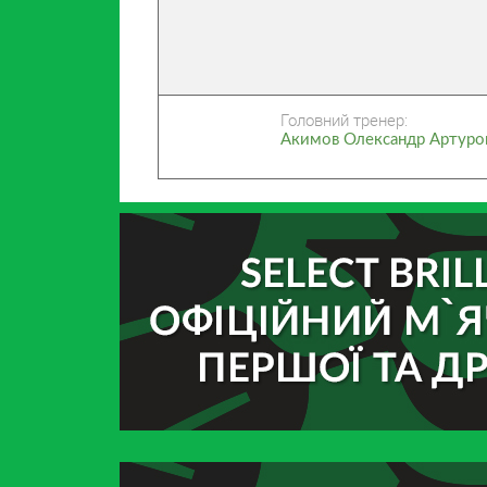
Головний тренер:
Акимов Олександр Артуро