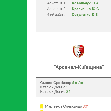
Асистент 1
Ковальчук Ю.А.
Асистент 2
Кравченко Ю.С.
4-ий арбітр
Осауленко Д.В.
“Арсенал-Київщина”
Омоко Оровіанор
5’(н/п)
Катрюк Денис
33’
Катрюк Денис
86’
Мартинов Олександр
30’