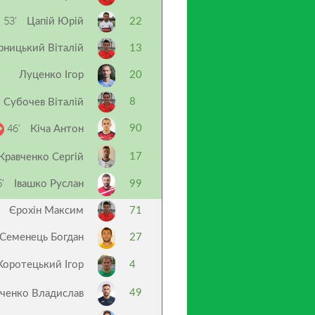
53’
Цапій Юрій
22
рницький Віталій
13
Луценко Ігор
20
8
Субочев Віталій
46’
90
Кіча Антон
17
Кравченко Сергій
’
Івашко Руслан
99
Єрохін Максим
71
Семенець Богдан
27
Коротецький Ігор
4
49
ченко Владислав