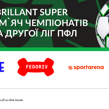
Fedoriv
Sport Arena
 pfl.ua обов`язкове