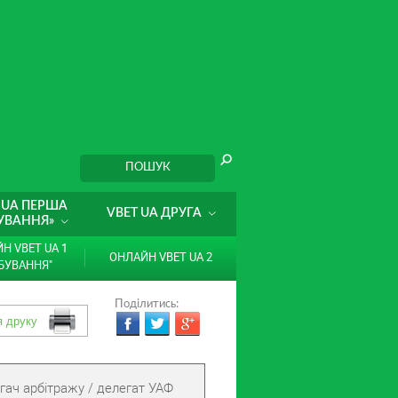
 UA ПЕРША
VBET UA ДРУГА
УВАННЯ»
Н VBET UA 1
ОНЛАЙН VBET UA 2
БУВАННЯ"
Поділитись:
гач арбітражу / делегат УАФ