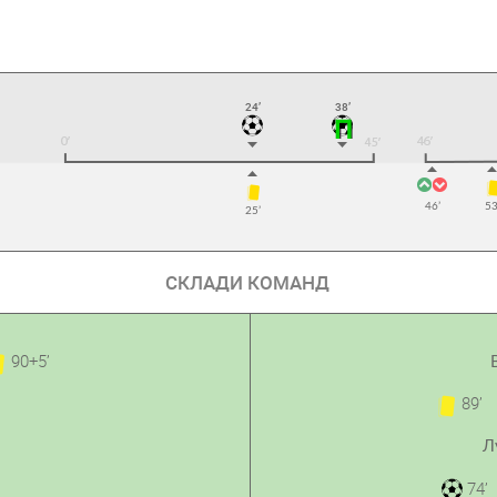
24’
38’
46’
53
25’
СКЛАДИ КОМАНД
90+5’
89’
Л
74’