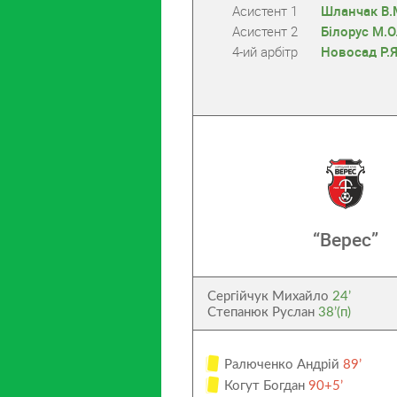
Асистент 1
Шланчак В.
Асистент 2
Білорус М.О
4-ий арбітр
Новосад Р.Я
“Верес”
Сергійчук Михайло
24’
Степанюк Руслан
38’(п)
Ралюченко Андрій
89’
Когут Богдан
90+5’