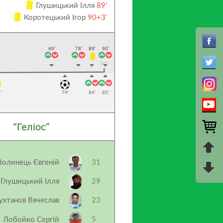
Глушицький Ілля
89’
Коротецький Ігор
90+3’
69’
78’
89’
90’
’
74’
84’
85’
“Геліос”
Волинець Євгеній
31
Глушицький Ілля
29
ухтанов Вячеслав
23
5
Лобойко Сергій