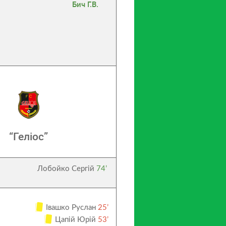
Бич Г.В.
“Геліос”
Лобойко Сергій
74’
Івашко Руслан
25’
Цапій Юрій
53’