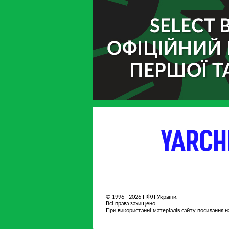
партнер
партнер
© 1996—2026 ПФЛ України.
Всі права захищено.
При використанні матеріалів сайту посилання на