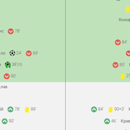
Кома
78’
рис
84’
24’
69’
йло
38’(п)
85’
н
25
90’
о
слав
78’
89’
84’
90+3’
ій
90’
46’
Крав