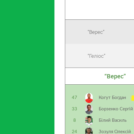
“Верес”
“Геліос”
“Верес”
47
Когут Богдан
33
Борзенко Сергій
8
Білий Василь
24
Зозуля Олексій