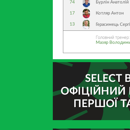
74
Бурлін Анатолій
17
Котляр Антон
13
Герасимець Серг
Головний тренер:
Мазяр Володими