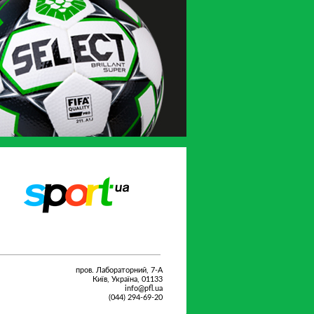
Sport.ua
UA-Футбол
пров. Лабораторний, 7-А
Київ, Україна, 01133
info@pfl.ua
(044) 294-69-20