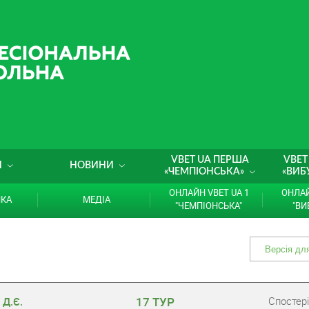
VBET UA ПЕРША
VBET
И
НОВИНИ
«ЧЕМПІОНСЬКА»
«ВИБ
ОНЛАЙН VBET UA 1
ОНЛАЙ
ИКА
МЕДІА
"ЧЕМПІОНСЬКА"
"ВИ
17 ТУР
Cпостері
 Д.Є.