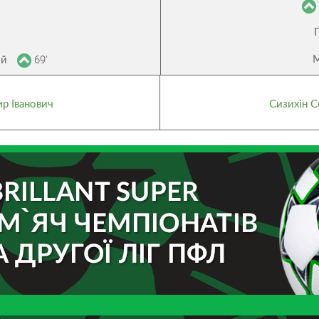
69’
М
ій
р Іванович
Сизихін С