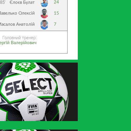
85’
24
Єлоєв Булат
Павелько Олексій
15
асалов Анатолій
7
Головний тренер:
ергій Валерійович