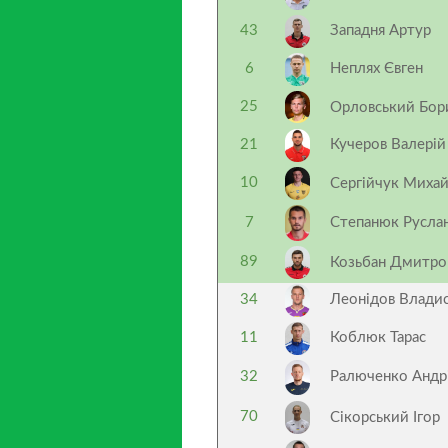
43
Западня Артур
6
Неплях Євген
25
Орловський Бо
21
Кучеров Валерій
10
Сергійчук Миха
7
Степанюк Русла
89
Козьбан Дмитр
34
Леонідов Влади
11
Коблюк Тарас
32
Ралюченко Андр
70
Сікорський Ігор