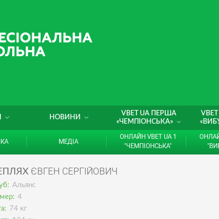
VBET UA ПЕРША
VBET
И
НОВИНИ
«ЧЕМПІОНСЬКА»
«ВИБ
ОНЛАЙН VBET UA 1
ОНЛАЙ
ИКА
МЕДІА
"ЧЕМПІОНСЬКА"
"ВИ
ЄВГЕН СЕРГІЙОВИЧ
ЕПЛЯХ
уб:
Альянс
мер:
4
а:
74 кг