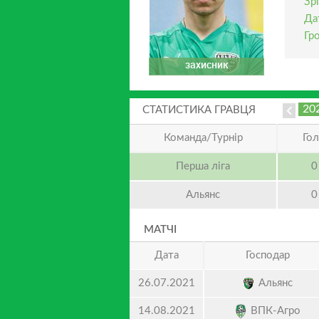
Зрі
Да
Гр
захисник
20
СТАТИСТИКА ГРАВЦЯ
Команда/Турнір
Го
Перша ліга
0
Альянс
0
МАТЧІ
Дата
Господар
Альянс
26.07.2021
ВПК-Агро
14.08.2021