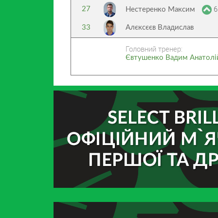
6
27
Нестеренко Максим
33
Алєксєєв Владислав
Головний тренер:
Євтушенко Вадим Анатолі