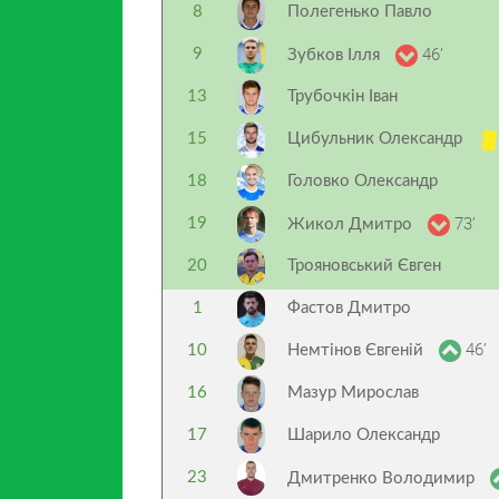
8
Полегенько Павло
46’
9
Зубков Ілля
13
Трубочкін Іван
15
Цибульник Олександр
18
Головко Олександр
73’
19
Жикол Дмитро
20
Трояновський Євген
1
Фастов Дмитро
46’
10
Немтінов Євгеній
16
Мазур Мирослав
17
Шарило Олександр
23
Дмитренко Володимир