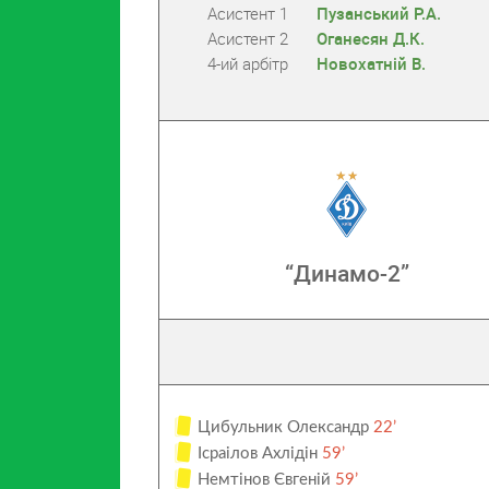
Асистент 1
Пузанський Р.А.
Асистент 2
Оганесян Д.К.
4-ий арбітр
Новохатній В.
“Динамо-2”
Цибульник Олександр
22’
Ісраілов Ахлідін
59’
Немтінов Євгеній
59’