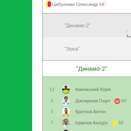
Цибульник Олександр
68’
“Динамо-2”
“Зірка”
“Динамо-2”
12
Камінський Юрій
65’
3
Джгереная Гіоргі
5
Братков Антон
59’
7
Ісраілов Ахлідін