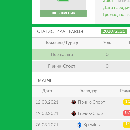
Зріст:
не вка
Дата народж
півзахисник
Громадянство
2020/2021
СТАТИСТИКА ГРАВЦЯ
Команда/Турнір
Голи
Перша ліга
0
Гірник-Cпорт
0
МАТЧІ
Дата
Господар
Раху
1:
Гірник-Спорт
12.03.2021
0:
Гірник-Спорт
19.03.2021
1:
Кремінь
26.03.2021