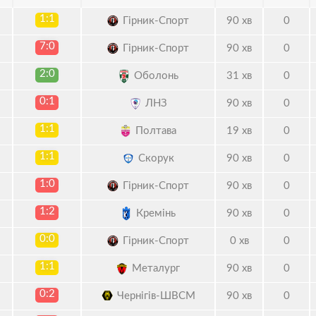
1:1
Гірник-Спорт
90 хв
0
7:0
Гірник-Спорт
90 хв
0
2:0
Оболонь
31 хв
0
0:1
ЛНЗ
90 хв
0
1:1
Полтава
19 хв
0
1:1
Скорук
90 хв
0
1:0
Гірник-Спорт
90 хв
0
1:2
Кремінь
90 хв
0
0:0
Гірник-Спорт
0 хв
0
1:1
Металург
90 хв
0
0:2
Чернігів-ШВСМ
90 хв
0