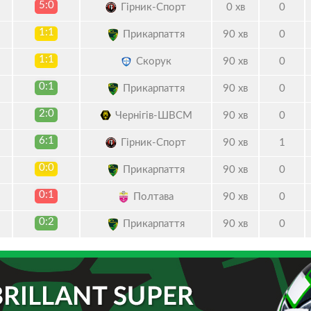
5:0
Гірник-Спорт
0 хв
0
1:1
Прикарпаття
90 хв
0
1:1
Скорук
90 хв
0
0:1
Прикарпаття
90 хв
0
2:0
Чернігів-ШВСМ
90 хв
0
6:1
Гірник-Спорт
90 хв
1
0:0
Прикарпаття
90 хв
0
0:1
Полтава
90 хв
0
0:2
Прикарпаття
90 хв
0