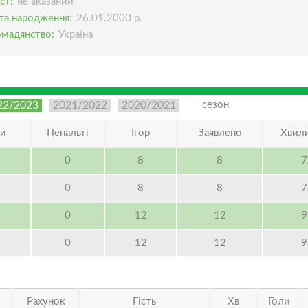
ст:
не вказаний
та народження:
26.01.2000 р.
омадянство:
Україна
22/2023
2021/2022
2020/2021
сезон
ли
Пенальті
Ігор
Заявлено
Хвили
0
8
8
7
0
8
8
7
0
12
12
9
0
12
12
9
Рахунок
Гість
Хв
Голи