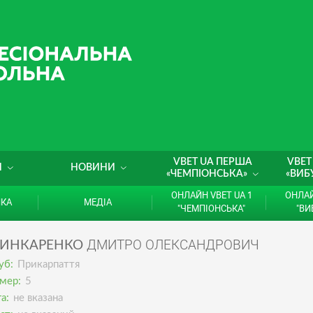
VBET UA ПЕРША
VBET
И
НОВИНИ
«ЧЕМПІОНСЬКА»
«ВИБ
ОНЛАЙН VBET UA 1
ОНЛАЙ
ИКА
МЕДІА
"ЧЕМПІОНСЬКА"
"ВИ
ДМИТРО ОЛЕКСАНДРОВИЧ
ИНКАРЕНКО
уб:
Прикарпаття
мер:
5
а:
не вказана