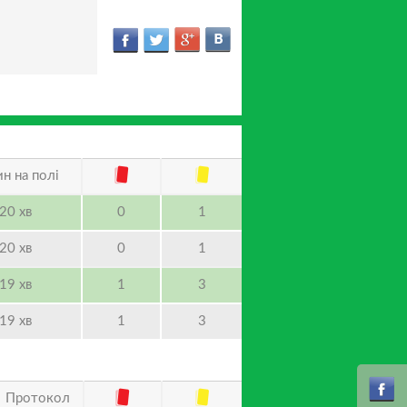
н на полі
20 хв
0
1
20 хв
0
1
19 хв
1
3
19 хв
1
3
Протокол