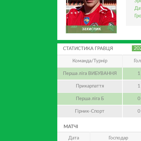
Зрі
Да
Гр
захисник
20
СТАТИСТИКА ГРАВЦЯ
Команда/Турнір
Го
Перша ліга ВИБУВАННЯ
1
Прикарпаття
1
Перша ліга Б
0
Гірник-Cпорт
0
МАТЧІ
Дата
Господар