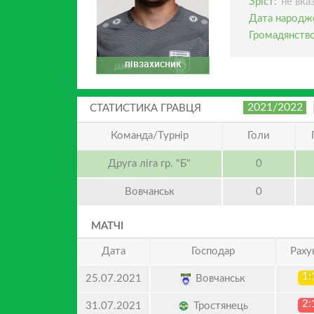
Зріст:
не вка
Дата народж
Громадянство
півзахисник
2021/2022
СТАТИСТИКА ГРАВЦЯ
Команда/Турнір
Голи
Друга ліга гр. "Б"
0
Вовчанськ
0
МАТЧІ
Дата
Господар
Раху
1:
Вовчанськ
25.07.2021
2:
Тростянець
31.07.2021