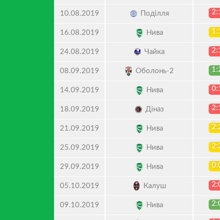
2:
Поділля
10.08.2019
1:
Нива
16.08.2019
2:
Чайка
24.08.2019
1:
Оболонь-2
08.09.2019
0:
Нива
14.09.2019
2:
Діназ
18.09.2019
2:
Нива
21.09.2019
2:
Нива
25.09.2019
0:
Нива
29.09.2019
2:
Калуш
05.10.2019
2:
Нива
09.10.2019