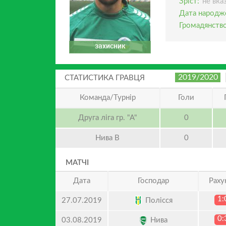
Зріст:
не вка
Дата народж
Громадянство
захисник
2019/2020
СТАТИСТИКА ГРАВЦЯ
Команда/Турнір
Голи
Друга ліга гр. "А"
0
Нива В
0
МАТЧІ
Дата
Господар
Раху
1:
Полісся
27.07.2019
0:
Нива
03.08.2019