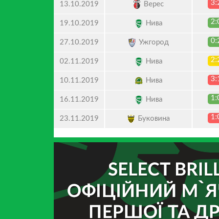
3:
Верес
13.10.2019
2:
Нива
19.10.2019
0:
Ужгород
27.10.2019
2:
Нива
02.11.2019
3:
Нива
10.11.2019
1:
Нива
16.11.2019
1:
Буковина
23.11.2019