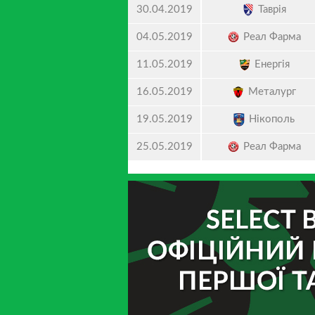
Таврія
30.04.2019
Реал Фарма
04.05.2019
Енергія
11.05.2019
Металург
16.05.2019
Нікополь
19.05.2019
Реал Фарма
25.05.2019