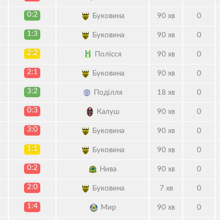
0:2
Буковина
90 хв
0
1:3
Буковина
90 хв
0
2:2
Полісся
90 хв
0
2:1
Буковина
90 хв
0
3:2
Поділля
18 хв
0
0:3
Калуш
90 хв
0
3:0
Буковина
90 хв
0
1:1
Буковина
90 хв
0
0:2
Нива
90 хв
0
2:0
Буковина
7 хв
0
1:4
Мир
90 хв
0