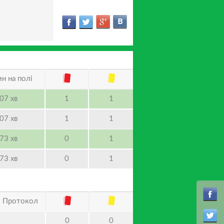
н на полі
07 хв
1
1
07 хв
1
1
73 хв
0
1
73 хв
0
1
Протокол
0
0