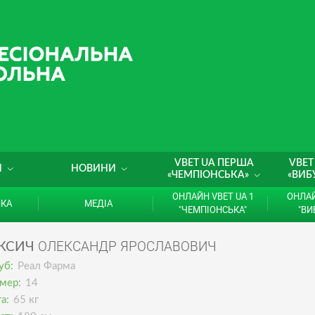
VBET UA ПЕРША
VBET
И
НОВИНИ
«ЧЕМПІОНСЬКА»
«ВИБ
ОНЛАЙН VBET UA 1
ОНЛАЙ
ИКА
МЕДІА
"ЧЕМПІОНСЬКА"
"ВИ
ОЛЕКСАНДР ЯРОСЛАВОВИЧ
ІКСИЧ
уб:
Реал Фарма
мер:
14
а:
65 кг