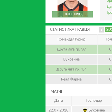
Зрі
Да
Гр
захисник
20
СТАТИСТИКА ГРАВЦЯ
Команда/Турнір
Го
Друга ліга гр. "А"
0
Буковина
0
Друга ліга гр. "Б"
0
Реал Фарма
0
МАТЧІ
Дата
Господар
Буковина
22.07.2018