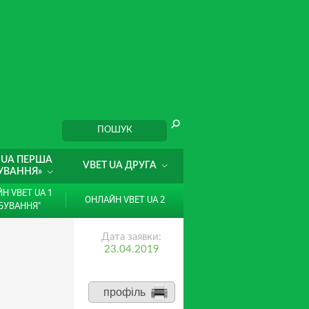
 UA ПЕРША
VBET UA ДРУГА
УВАННЯ»
Н VBET UA 1
ОНЛАЙН VBET UA 2
БУВАННЯ"
Дата заявки:
23.04.2019