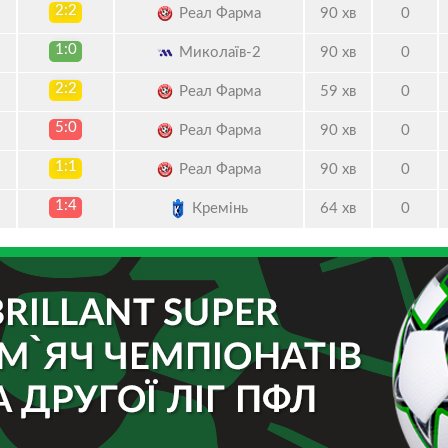
2:2
Реал Фарма
90 хв
0
1:0
Миколаїв-2
90 хв
0
2:2
Реал Фарма
59 хв
0
5:0
Реал Фарма
90 хв
0
1:1
Реал Фарма
90 хв
0
1:4
Кремінь
64 хв
0