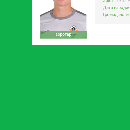
Зріст:
194 с
Дата народж
Громадянство
воротар