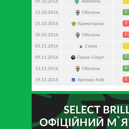
0:
Тернопіль
09.10.2016
2:
Оболонь
15.10.2016
3:
Краматорськ
21.10.2016
1:
Оболонь
30.10.2016
2:
Скала
05.11.2016
0:
Гірник-Спорт
09.11.2016
4:
Оболонь
13.11.2016
2:
Арсенал-Київ
19.11.2016