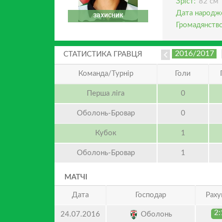
Зріст:
82 см
Дата народж
захисник
Громадянство
2016/2017
СТАТИСТИКА ГРАВЦЯ
Команда/Турнір
Голи
Перша ліга
0
Оболонь-Бровар
0
Кубок
1
Оболонь-Бровар
1
МАТЧІ
Дата
Господар
Раху
2:
Оболонь
24.07.2016