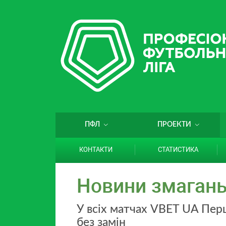
ПФЛ
ПРОЕКТИ
КОНТАКТИ
СТАТИСТИКА
Новини змаган
У всіх матчах VBET UA Перш
без замін