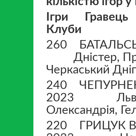
кількістю ігор у
Ігри Грав
Клуби
260 БАТАЛЬС
Дністер, Прика
Черкаський Дніп
240 ЧЕПУРН
2023 Львів, К
Олександрія, Гел
220 ГРИЦУ