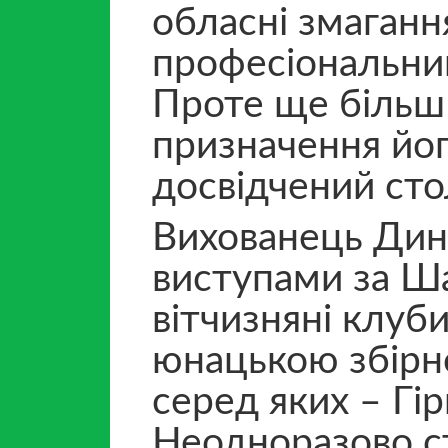
обласні змаганн
професіональний 
Проте ще більш
призначення йог
досвідчений ст
Вихованець Дин
виступами за Ша
вітчизняні клуби
юнацькою збірно
серед яких – Гір
Неодноразово с