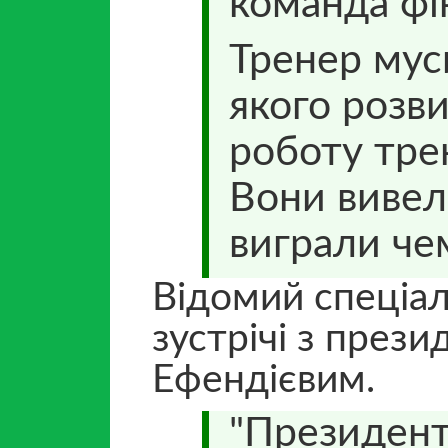
команда фі
Тренер мус
якого розви
роботу тре
Вони вивел
виграли че
Відомий спеціал
зустрічі з през
Ефендієвим.
"Президент