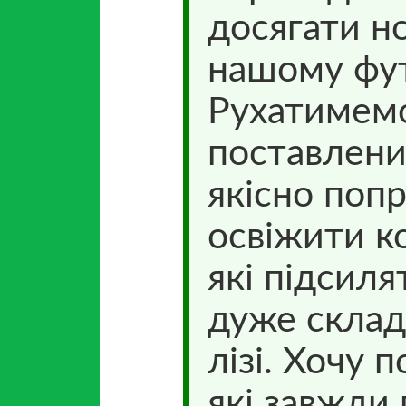
досягати н
нашому фут
Рухатимемо
поставлени
якісно поп
освіжити к
які підсиля
дуже склад
лізі. Хочу 
які завжди