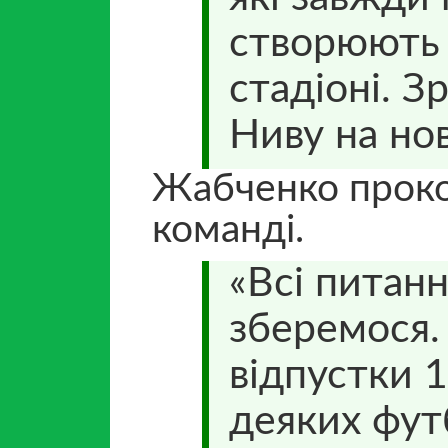
створюють 
стадіоні. 
Ниву на нов
Жабченко проко
команді.
«Всі питан
зберемося.
відпустки 1
деяких фут