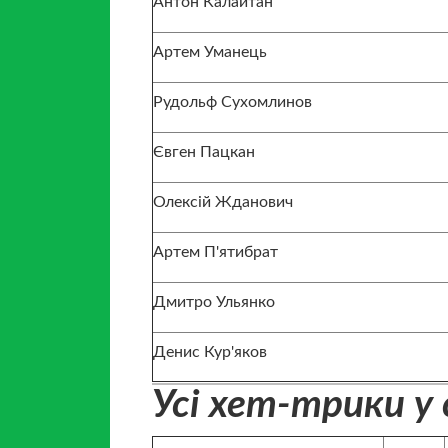
Антон Калайтан
Артем Уманець
Рудольф Сухомлинов
Євген Пацкан
Олексій Жданович
Артем П'ятибрат
Дмитро Ульянко
Денис Кур'яков
Усі хет-трики у 