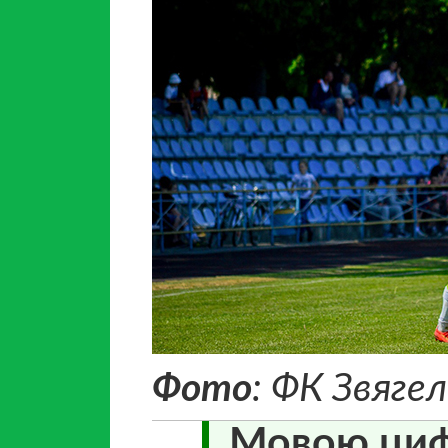
Фото
: ФК Звягел
Мовою цифр