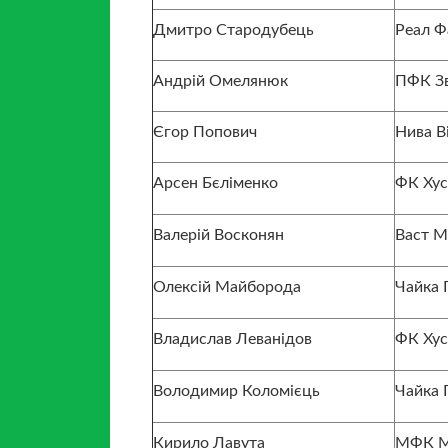
Дмитро Стародубець
Реал Ф
Андрій Омелянюк
ПФК Зв
Єгор Попович
Нива В
Арсен Бєліменко
ФК Хус
Валерій Восконян
Васт М
Олексій Майборода
Чайка 
Владислав Леванідов
ФК Хус
Володимир Коломієць
Чайка 
Кирило Лавута
МФК М