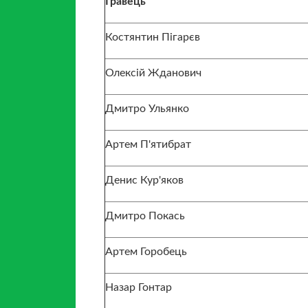
Гравець
Костянтин Пігарєв
Олексій Жданович
Дмитро Ульянко
Артем П'ятибрат
Денис Кур'яков
Дмитро Покась
Артем Горобець
Назар Гонтар