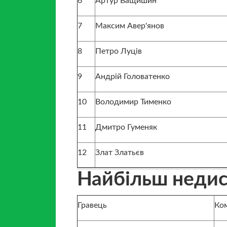
6
Артур Ващишин
7
Максим Авер'янов
8
Петро Луців
9
Андрій Головатенко
10
Володимир Тименко
11
Дмитро Гуменяк
12
Злат Златьєв
Найбільш недисц
Гравець
Ко