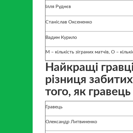
Ілля Руднєв
Станіслав Оксененко
Вадим Курило
М – кількість зіграних матчів, О – кіл
Найкращі гравці
різниця забитих
того, як гравець
Гравець
Олександр Литвиненко