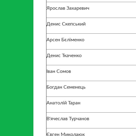
Ярослав Захаревич
Денис Скепський
Арсен Бєліменко
Денис Ткаченко
Іван Сомов
Богдан Семенець
Анатолій Таран
В'ячеслав Турчанов
Євген Миколаюк