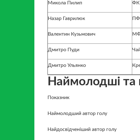
Микола Пилип
ФК
Назар Гаврилюк
ПФ
Валентин Кузьмович
МФ
Дмитро Пуди
Чай
Дмитро Ульянко
Кр
Наймолодші та н
Показник
Наймолодший автор голу
Найдосвідченіший автор голу