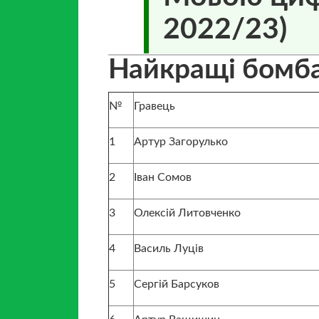
2022/23)
Найкращі бомба
№
Гравець
1
Артур Загорулько
2
Іван Сомов
3
Олексій Литовченко
4
Василь Луців
5
Сергій Барсуков