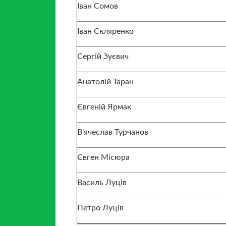
Іван Сомов
Іван Скляренко
Сергій Зуєвич
Анатолій Таран
Євгеній Ярмак
В'ячеслав Турчанов
Євген Місюра
Василь Луців
Петро Луців