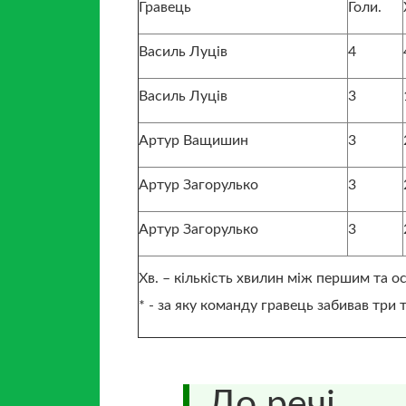
Гравець
Голи.
Василь Луців
4
Василь Луців
3
Артур Ващишин
3
Артур Загорулько
3
Артур Загорулько
3
Хв. – кількість хвилин між першим та о
* - за яку команду гравець забивав три та
До речі