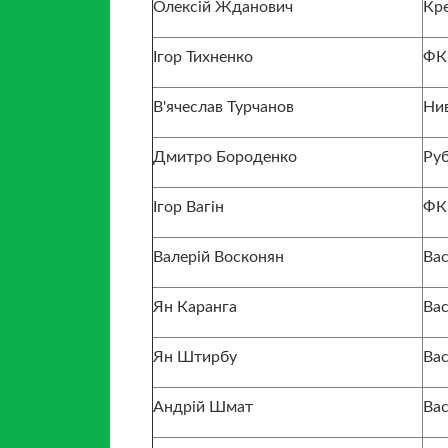
Олексій Жданович
Кр
Ігор Тихненко
ФК
В'ячеслав Турчанов
Нив
Дмитро Бороденко
Руб
Ігор Вагін
ФК
Валерій Восконян
Вас
Ян Каранга
Вас
Ян Штирбу
Вас
Андрій Шмат
Вас