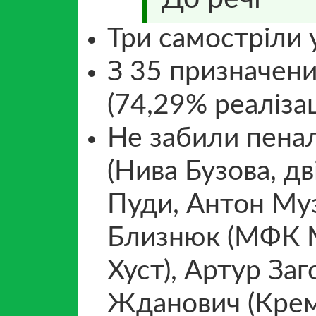
Три самостріли у
З 35 призначени
(74,29% реалізаці
Не забили пеналь
(Нива Бузова, д
Пуди, Антон Муз
Близнюк (МФК М
Хуст), Артур Заг
Жданович (Кремі