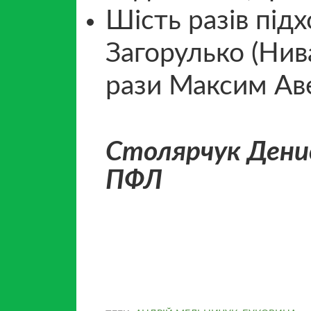
Шість разів під
Загорулько (Нива
рази Максим Авер
Столярчук Денис
ПФЛ