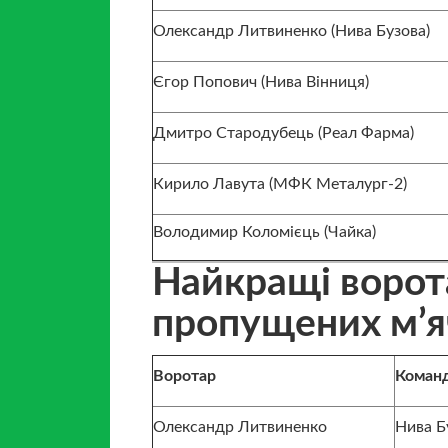
Олександр Литвиненко (Нива Бузова)
Єгор Попович (Нива Вінниця)
Дмитро Стародубець (Реал Фарма)
Кирило Лавута (МФК Металург-2)
Володимир Коломієць (Чайка)
Найкращі ворота
пропущених м’яч
Воротар
Коман
Олександр Литвиненко
Нива Б