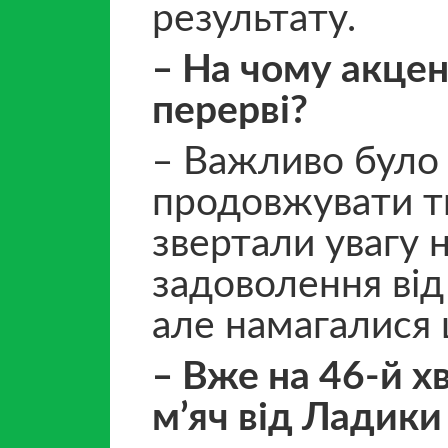
результату.
‒ На чому акцен
перерві?
‒ Важливо було 
продовжувати ти
звертали увагу 
задоволення від
але намагалися 
‒ Вже на 46-й х
м’яч від Ладики