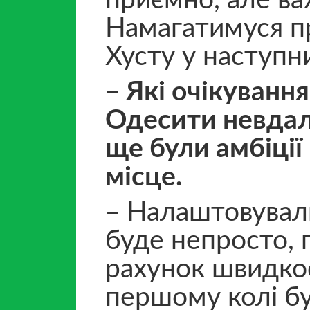
приємно, але в
Намагатимуся п
Хусту у наступн
‒ Які очікуванн
Одесити невдало
ще були амбіції
місце.
‒ Налаштовували
буде непросто, 
рахунок швидкос
першому колі бул