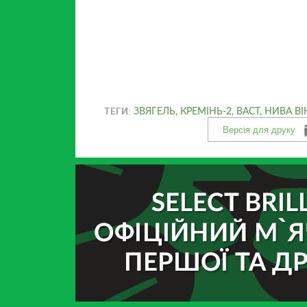
ТЕГИ:
ЗВЯГЕЛЬ
,
КРЕМІНЬ-2
,
ВАСТ
,
НИВА В