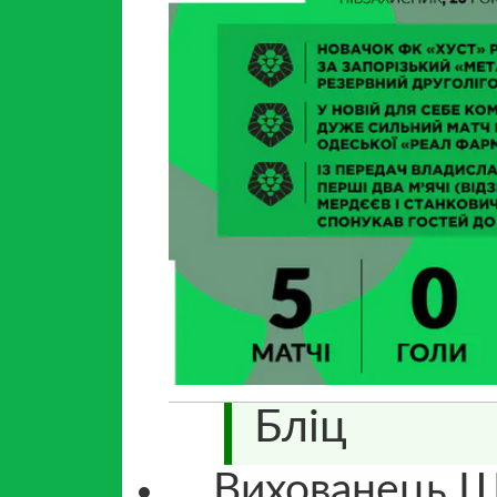
Бліц
Вихованець Ша