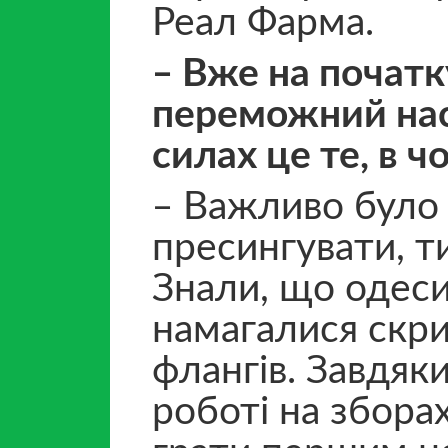
Реал Фарма.
‒ Вже на початк
переможний наст
силах це те, в 
‒ Важливо було
пресингувати, т
Знали, що одеси
намагалися скри
флангів. Завдяк
роботі на збора