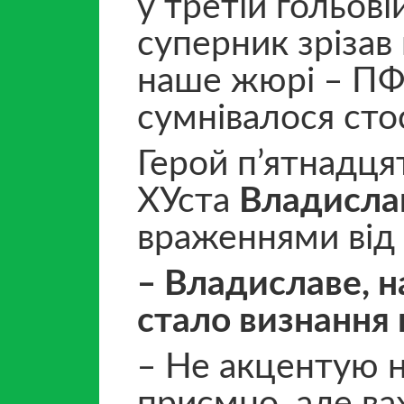
у третій гольові
суперник зрізав 
наше жюрі ‒ ПФЛ
сумнівалося сто
Герой п’ятнадця
ХУста
Владисла
враженнями від 
‒ Владиславе, н
стало визнання
‒ Не акцентую н