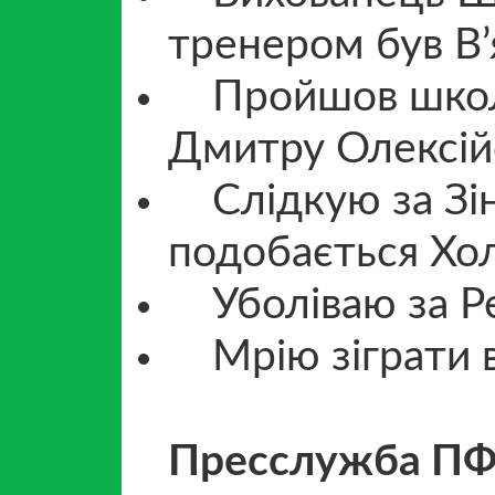
тренером був В’
Пройшов школу
Дмитру Олексій
Слідкую за Зін
подобається Хо
Уболіваю за Ре
Мрію зіграти в
Пресслужба П