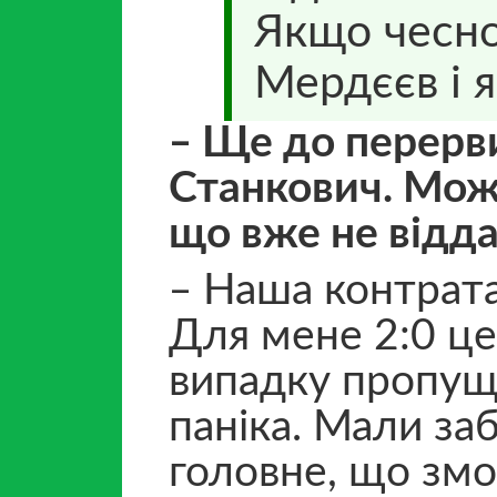
Якщо чесно
Мердєєв і я
‒ Ще до перерви
Станкович. Може
що вже не відд
‒ Наша контрата
Для мене 2:0 це
випадку пропуще
паніка. Мали за
головне, що зм