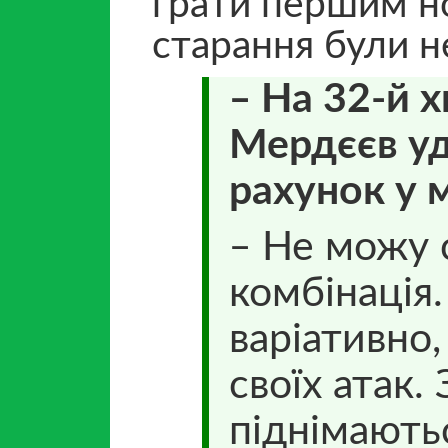
грати першим н
старання були н
‒ На 32-й х
Мердєєв уд
рахунок у м
‒ Не можу 
комбінація
варіативно
своїх атак.
піднімають