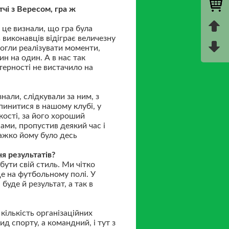
тчі з Вересом, гра ж
 це визнали, що гра була
ь виконавців відіграє величезну
могли реалізувати моменти,
н на один. А в нас так
терності не вистачило на
нали, слідкували за ним, з
пинитися в нашому клубі, у
кості, за його хороший
нами, пропустив деякий час і
важко йому було десь
я результатів?
ути свій стиль. Ми чітко
це на футбольному полі. У
уде й результат, а так в
 кількість організаційних
д спорту, а командний, і тут з