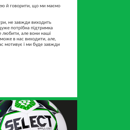
шею й говорити, що ми маємо
ігри, не завжди виходить
 дуже потрібна підтримка
е любити, але вони наші
може в нас виходити, але,
ас мотивує і ми буде завжди