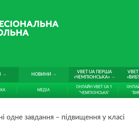
VBET UA ПЕРША
VBET
И
НОВИНИ
«ЧЕМПІОНСЬКА»
«ВИБ
ОНЛАЙН VBET UA 1
ОНЛАЙ
ИКА
МЕДІА
"ЧЕМПІОНСЬКА"
"ВИ
і одне завдання – підвищення у класі