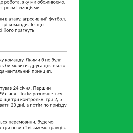
е це робота, яку ми обожнюємо,
строєм і емоціями.
и в атаку, агресивний футбол,
в грі команди. Те, що
і його прагнуть.
ку команду. Якими б не були
так би мовити, друга для нього
ндаментальний принцип.
тував 24 січня. Перший
9 січня. Потім розпочнеться
 ще три контрольні гри 2, 5
ати 23 дні, а потім по приїзду
уться перемовини, будемо
 три позиції візьмемо гравців.