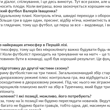
и діалог, спілкування, і це десь вимотує. Тут все разом, ал
иносить плоди. Коли виграєш, вона заохочується хорошим на
Який футбол Валерія Іващенка?
ідуальному плані. Контроль м’яча, швидкі переходи з оборон
 більше гри в один один, пресинг, відбір м’яча, компактність 
 глядачам, тому що футбол, це перш за все – видовище, і вс
з найкращих атмосфер в Першій лізі.
тмосферу, тому що без мікроклімату важко будувати будь-я
се! Коли футболіст приходить на тренування чи на матч – це 
повинен бути в команді, щоб був хороший результат. Це фу
 підготовку до другої частини сезону?
раму футболістам на три тижні. Загальнокомандий збір стар
одноразовону режимі плюс контрольна гра, яка відбудеться 2
роходитиме в дворазовому режимі. Під час нього ми зіграємо
кроциклів плануємо виліт на збір в Туреччину, який буде трив
піонату.
силення? І які позиції, можливо, його потребують?
за, тому на їх позиції ми будемо переглядати новачків. Вед
 багато не будемо брати гравців, тобто одна, дві, масимум на