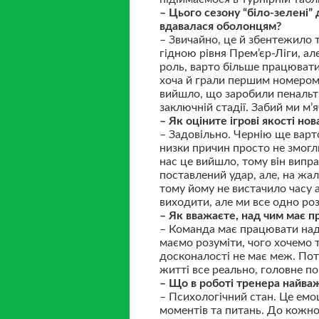
– Цього сезону “біло-зелені”
вдавалася оболонцям?
– Звичайно, це й збентежило 
гідною рівня Прем’єр-Ліги, ал
роль, варто більше працювати 
хоча й грали першим номером, 
вийшло, що заробили пенальті 
заключній стадії. Забий ми м’
– Як оціните ігрові якості но
– Задовільно. Чернію ще варто
низки причин просто не змогл
нас це вийшло, тому він випра
поставлений удар, але, на жал
тому йому не вистачило часу 
виходити, але ми все одно ро
– Як вважаєте, над чим має 
– Команда має працювати над 
маємо розуміти, чого хочемо т
досконалості не має меж. Потр
житті все реально, головне по
– Що в роботі тренера найва
– Психологічний стан. Це емоц
моментів та питань. До кожног