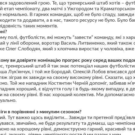
ився задоволений грою. Те, що тренерський штаб хотів – фут
ній етап чемпіонату, два матчі з Ужгородом та Краматорсько
це нормально. В гарних командах, щоб не було спаду, завжди
одити та додавати, а в нас, такого ресурсу не було. Було ба
ідовність таких моментів.
ні?
му полі, футболісти, які можуть “завести” команду, які з х
ай у лінії оборони, воротар Василь Литвиненко, який також
 же Олег Слободян, який з хлопчика виростає у чоловіка, вже 
ому ви довірите номінацію прогрес року серед ваших подо
ес, тренерський штаб й так знає потенціал наших футболісти
ша Лук’янчук, і той же Бородай. Олексій Лобов вписався доб
тяж зіграв як завжди на своєму високому рівні. Сказати, що 
мо. Той же нападник Костянтин Черній допоміг, забивав м’яч
ападник хороший, є відчуття голу і в будь-якому випадку, в д
рали на своєму рівні. В нас хороший колектив. Ми допомагаємо
дуально.
іги в порівнянні з минулим сезоном?
ий. Тут важко щось виділити… Завжди ти претензії пред’явля
увався, звичайно, не буде результату та думаєш, що чемпіон
аємо на хорошому рівні, демонструємо гарний, красивий та я
иці, значить, рівень чемпіонату росте й ми разом з ним.