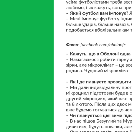
усіма футболістами треба вест
любимо, і як кажуть, вона пр
– Який футбол вам імпонує? 
– Мені імпонує футбол у індив
більше ударів, більше навісів,
подобається вболівальникам та
Фото
: facebook.com/obolonfc
– Кажуть, що в Оболоні одна 
– Намагаємося робити гарну а
зірки, але мікроклімат – це в
родина. Чудовий мікроклімат 
– Як і де плануєте проводити
– Ми дали індивідуальну прог
мікроцикл підготовки буде в 
другий мікроцикл, який вже п
та 8 лютого. Після цих двох мі
вже будемо готуватися до чем
– Чи планується цієї зими під
– В нас пішов Безуглий та Мур
дивитися, будуть новачки, але