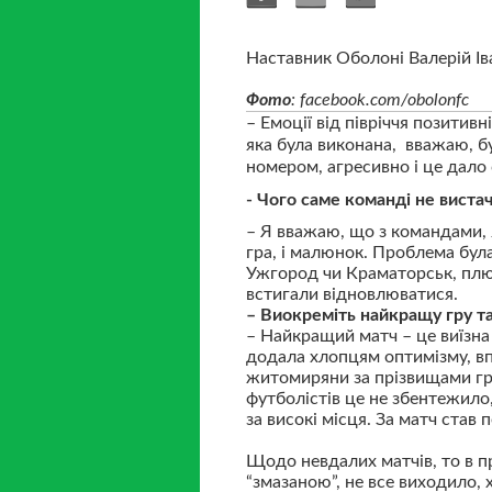
Наставник Оболоні Валерій Ів
Фото
: facebook.com/obolonfc
– Емоції від півріччя позитивні
яка була виконана, вважаю, б
номером, агресивно і це дало 
- Чого саме команді не виста
– Я вважаю, що з командами, 
гра, і малюнок. Проблема бул
Ужгород чи Краматорськ, плюс
встигали відновлюватися.
– Виокреміть найкращу гру та
– Найкращий матч – це виїзна 
додала хлопцям оптимізму, вп
житомиряни за прізвищами гра
футболістів це не збентежило
за високі місця. За матч став
Щодо невдалих матчів, то в п
“змазаною”, не все виходило, х