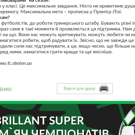
“пивоварами” на сезон?
 у класі. Це максимальне завдання. Ніхто не кривитиме ду
перемогу. Максимальна мета – прописка у Прем’єр-Лізі.
кам?
 футболістів, до роботи тренерського штабу. Бувають різні 
якраз саме в такі моменти й проявляється ця підтримка. Нам
ні на що. Вони нас можуть критикувати, можуть любити чи н
магатися робити, щоб радувати їх. Звісно, що не завжди це 
одили сили нас підтримувати, а це, якщо чесно, ще більше н
еред ними, намагатися грати краще та ще якісніше.
и fc.obolon.ua
ЩЕНКО