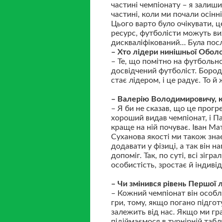
частині чемпіонату – я залиш
частині, коли ми почали осін
Цього варто було очікувати, 
ресурс, футболісти можуть вих
дискваліфікований… Була посл
– Хто лідери нинішньої Оболо
– Те, що помітно на футбольно
досвідчений футболіст. Бород
стає лідером, і це радує. То й
– Валерію Володимировичу, к
– Я би не сказав, що це прогр
хороший видав чемпіонат, і Па
краще на ній почуває. Іван Ма
Суханова якості ми також знає
додавати у фізиці, а так він н
допоміг. Так, по суті, всі зіг
особистість, зростає й індиві
– Чи змінився рівень Першої л
– Кожний чемпіонат він особл
гри, тому, якщо погано підгот
залежить від нас. Якщо ми гр
підіймаємося в турнірній табл