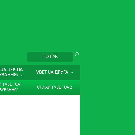
 UA ПЕРША
VBET UA ДРУГА
УВАННЯ»
Н VBET UA 1
ОНЛАЙН VBET UA 2
БУВАННЯ"