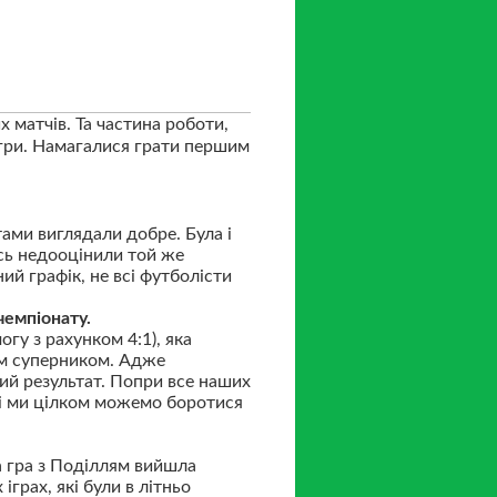
 матчів. Та частина роботи,
 гри. Намагалися грати першим
тами виглядали добре. Була і
есь недооцінили той же
ий графік, не всі футболісти
чемпіонату.
гу з рахунком 4:1), яка
им суперником. Адже
ий результат. Попри все наших
л і ми цілком можемо боротися
а гра з Поділлям вийшла
іграх, які були в літньо