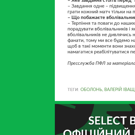
– Яке завдання стоїть перед 
– Завдання одне – підвищення
грати кожний матч тільки на 
– Що побажаєте вболівальни
– Терпіння та поваги до наших
порадувати вболівальників і 
вболівальників не дивлячись 
фанати, тому ми все будемо на
щоб в такі моменти вони знах
намагатися реабілітуватися п
Пресслужба ПФЛ за матеріалам
ТЕГИ:
ОБОЛОНЬ
,
ВАЛЕРІЙ ІВА