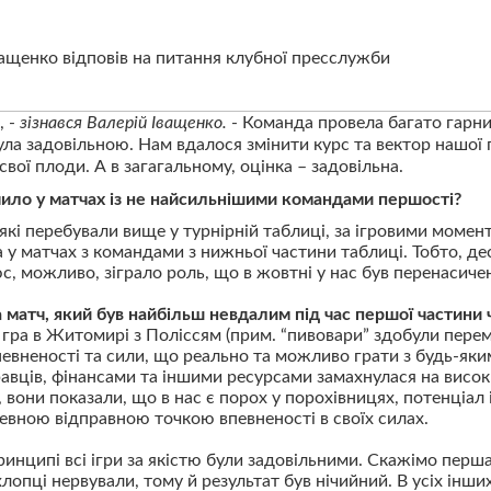
ащенко відповів на питання клубної пресслужби
, -
зізнався Валерій Іващенко.
- Команда провела багато гарних
ула задовільною. Нам вдалося змінити курс та вектор нашої
свої плоди. А в загагальному, оцінка – задовільна.
чило у матчах із не найсильнішими командами першості?
які перебували вище у турнірній таблиці, за ігровими момен
а у матчах з командами з нижньої частини таблиці. Тобто, д
, можливо, зіграло роль, що в жовтні у нас був перенасичен
 матч, який був найбільш невдалим під час першої частини 
гра в Житомирі з Поліссям (прим. “пивовари” здобули перемо
евненості та сили, що реально та можливо грати з будь-як
вців, фінансами та іншими ресурсами замахнулася на висок
, вони показали, що в нас є порох у порохівницях, потенціа
 певною відправною точкою впевненості в своїх силах.
ринципі всі ігри за якістю були задовільними. Скажімо перш
лопці нервували, тому й результат був нічийний. В усіх інших 