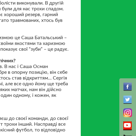
болісти виконували. В другій
м були для нас трохи спадом.
 є хороший резерв, гарний
гато травмованих, хтось був
аризмою це Саша Батальський –
 своїми якостями та харизмою
показує свої “зуби” – це радує.
пічних?
в. В нас і Саша Осман
ре в опорну позицію, він себе
хтось став відкриттям… Сергія
і, але все одно йому ще треба
еяких матчах, нам він дійсно
 один одному, і кожен, як
єш до своєї команди, до своєї
ат трохи інший. Насправді все
кісний футбол, то відповідно