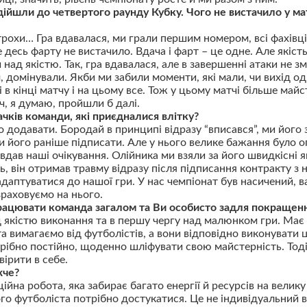
 дійшли до четвертого раунду Кубку. Чого не вистачило у ма
трохи… Гра вдавалася, ми грали першим номером, всі фахівці
е десь фарту не вистачило. Вдача і фарт – це одне. Але якіст
над якістю. Так, гра вдавалася, але в завершенні атаки не з
домінували. Якби ми забили моменти, які мали, чи вихід оди
в кінці матчу і на цьому все. Тож у цьому матчі більше майс
яч, я думаю, пройшли б далі.
вачків команди, які приєдналися влітку?
 додавати. Бородай в принципі відразу “вписався”, ми його з
и його раніше підписати. Але у нього велике бажання було о
вдав наші очікування. Олійника ми взяли за його швидкісні я
ь, він отримав травму відразу після підписання контракту з 
адаптуватися до нашої гри. У нас чемпіонат був насичений, 
зраховуємо на нього.
працювати команда загалом та Ви особисто задля покращенн
якістю виконання та в першу чергу над малюнком гри. Має б
а вимагаємо від футболістів, а вони відповідно виконувати 
ібно постійно, щоденно шліфувати свою майстерність. Тоді б
вірити в себе.
жче?
ійна робота, яка забирає багато енергії й ресурсів на велику
о футболіста потрібно достукатися. Це не індивідуальний ви