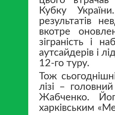
цього втрачав
Кубку Україн
результатів не
вкотре оновле
зіграність і н
аутсайдерів і л
12-го туру.
Тож сьогоднішн
лізі – головни
Жабченко. Йог
харківським «Ме