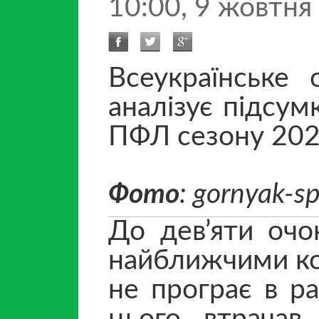
10:00, 9 жовтня
Всеукраїнське 
аналізує підсум
ПФЛ сезону 20
Фото
: gornyak-sp
До дев’яти очо
найближчими ко
не програє в р