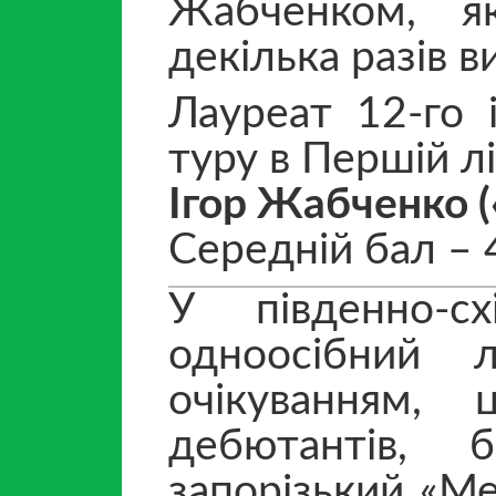
Жабченком, я
декілька разів 
Лауреат 12-го 
туру в Першій лі
Ігор Жабченко (
Середній бал – 
У південно-с
одноосібний 
очікуванням,
дебютантів, 
запорізький «Ме