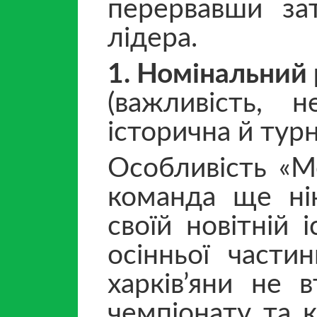
перервавши за
лідера.
1. Номінальний 
(важливість, н
історична й тур
Особливість «М
команда ще нік
своїй новітній 
осінньої части
харків’яни не 
чемпіонату та 