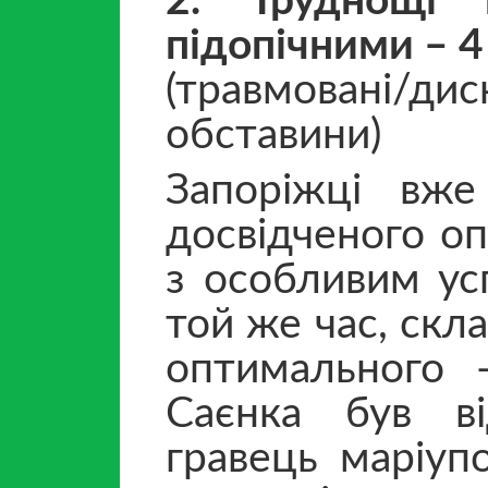
2. Труднощі 
підопічними – 4
(травмовані/
обставини)
Запоріжці вже
досвідченого о
з особливим ус
той же час, скл
оптимального 
Саєнка був ві
гравець маріуп