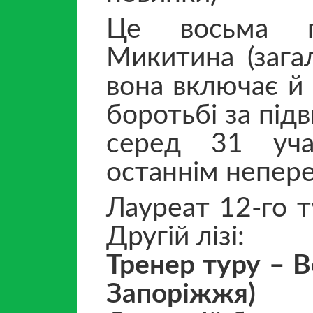
Це восьма пе
Микитина (зага
вона включає й 
боротьбі за підв
серед 31 уча
останнім непер
Лауреат 12-го т
Другій лізі:
Тренер туру – 
Запоріжжя)