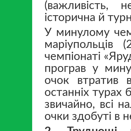
(важливість, н
історична й тур
У минулому чемп
маріупольців 
чемпіонаті «Яру
програв у мину
очок втратив в
останніх турах 
звичайно, всі н
очки здобуті в н