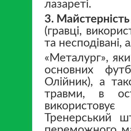
лазареті.
3. Майстерність
(гравці, викорис
та несподівані, 
«Металург», яки
основних футбо
Олійник), а та
травми, в ос
використову
Тренерський ш
переможного ма