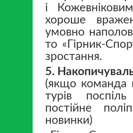
і Кожевнікови
хороше враже
умовно наполов
то «Гірник-Спо
зростання.
5. Накопичуваль
(якщо команда 
турів поспіль
постійне поліп
новинки)