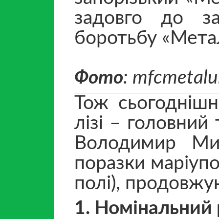
задовго до за
боротьбу «Метал
Фото
: mfcmetal
Тож сьогоднішн
лізі – головний
Володимир Мик
поразки маріупо
полі), продовж
1. Номінальний 