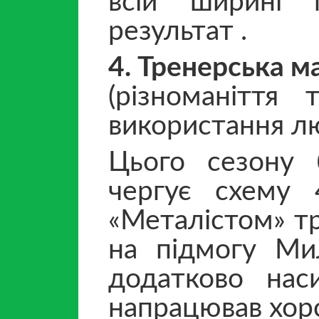
всій ширині 
результат .
4. Тренерська м
(різноманіття
використання л
Цього сезону 
чергує схему 
«Металістом» т
на підмогу Мил
додатково нас
напрацював хор