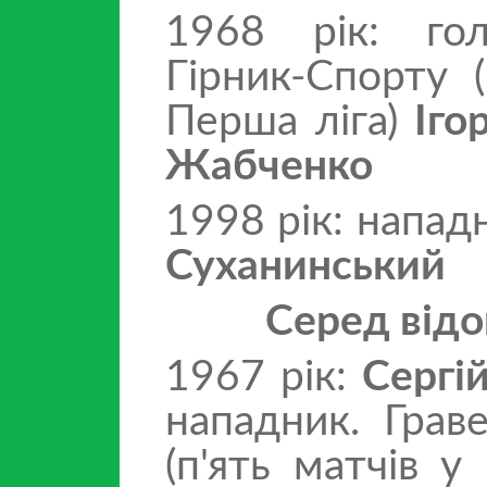
1968 рік: го
Гірник-Спорту (
Перша ліга)
Іго
Жабченко
1998 рік: напад
Суханинський
Серед відо
1967 рік:
Сергі
нападник. Граве
(п'ять матчів у