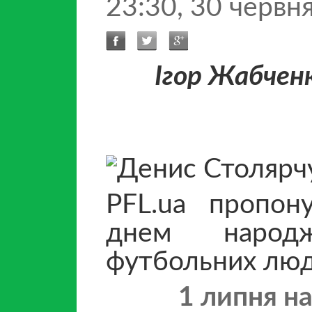
23:30, 30 червн
Ігор Жабченк
PFL.ua пропон
днем народ
футбольних люд
1 липня н