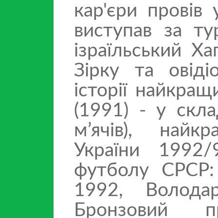
кар'єри провів
виступав за ту
ізраїльський Х
Зірку та овіді
історії найкра
(1991) - у скла
м’ячів), най
України 1992/
футболу СРСР:
1992, Волода
Бронзовий п