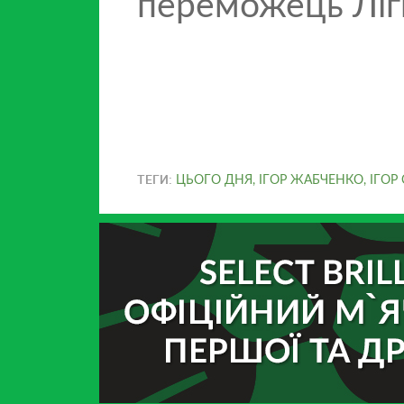
переможець Ліг
ТЕГИ:
ЦЬОГО ДНЯ
,
ІГОР ЖАБЧЕНКО
,
ІГОР